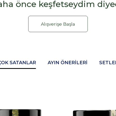
aha önce keşfetseydim diyec
Alışverişe Başla
ÇOK SATANLAR
AYIN ÖNERILERI
SETLE