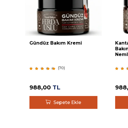
Gündüz Bakım Kremi
Kant
Bakı
Neml
(
70
)
988,00
TL
988
Sepete Ekle