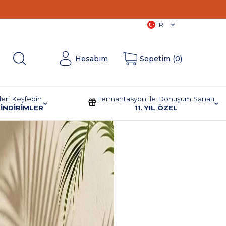
11. Yıla
Özel İndirimler!
TR
Hesabım
Sepetim (
0
)
leri Keşfedin
Fermantasyon ile Dönüşüm Sanatı
İNDİRİMLER
11. YIL ÖZEL