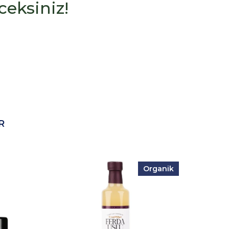
eksiniz!
R
Organik