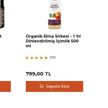
t
Organik Elma Sirkesi - 1 Yıl
Orga
Dinlendirilmiş İçimlik 500
Saue
ml
(
53
)
644,
799,00
TL
386
Sepete Ekle