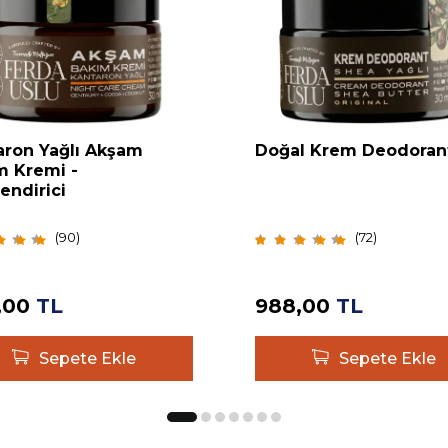
aron Yağlı Akşam
Doğal Krem Deodoran
m Kremi -
endirici
(
90
)
(
72
)
,00
TL
988,00
TL
Sepete Ekle
Sepete Ekle