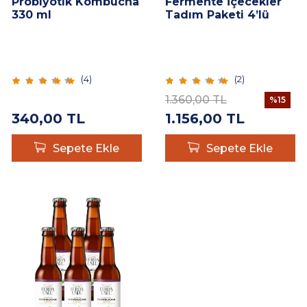
Probiyotik Kombucha
Fermente İçecekler
330 ml
Tadım Paketi 4’lü
(
4
)
(
2
)
1.360,00
TL
%
15
340,00
TL
1.156,00
TL
Sepete Ekle
Sepete Ekle