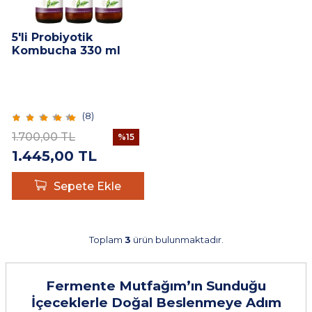
5'li Probiyotik
Kombucha 330 ml
(
8
)
1.700,00
TL
%
15
1.445,00
TL
Sepete Ekle
Toplam
3
ürün bulunmaktadır.
Fermente Mutfağım’ın Sunduğu
İçeceklerle Doğal Beslenmeye Adım