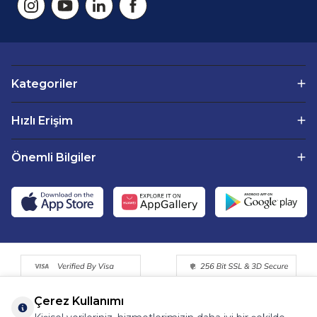
ihtiyaç duyduğu temel besinleri de sağlar.
Sirkencübin: Sirkencübin
, fermente edilmiş elma
sirkesi ve zencefilin birleşiminden oluşan geleneksel bir
içecektir. Elma sirkesi, vücuttaki asidik dengenin
sağlanmasına yardımcı olurken, zencefil de güçlü anti-
inflamatuar ve bağışıklık artırıcı özelliklere sahiptir. Bu
içecek, bağışıklık sistemini desteklerken, sindirim sürecini
Kategoriler
de kolaylaştırır. Sirkencübinin içeriğindeki probiyotikler,
sindirim sistemindeki faydalı bakterileri artırarak bağırsak
florasının dengesini sağlar.
Hızlı Erişim
Kombucha:
Kombucha, çay ve şekerin fermente
edilmesiyle elde edilen probiyotik bir içecektir.
Kombucha
, sindirim sistemi üzerinde olumlu etkiler
Önemli Bilgiler
yaratarak, bağırsaklardaki sağlıklı bakterilerin
çoğalmasına yardımcı olur. Bağışıklık sisteminin
desteklenmesinin yanı sıra, kombucha aynı zamanda
vücutta bulunan toksinleri temizler ve enerji seviyelerini
artırır. İçeriğindeki B vitaminleri, probiyotikler ve organik
asitler, kombuchayı sağlıklı bir içecek yapar.
Pancar Kvass:
Pancar kvass, fermente edilmiş
pancardan yapılan bir içecektir. Pancar, güçlü
antioksidanlar, vitaminler ve minerallerle doludur. Bu
nedenle
pancar kvass
, bağışıklık sistemini güçlendirir,
karaciğer sağlığını iyileştirir ve sindirimi kolaylaştırır. Pancar
kvass ayrıca vücudun detoksifikasyon süreçlerine
Çerez Kullanımı
yardımcı olur ve bağışıklık sisteminin doğal savunmalarını