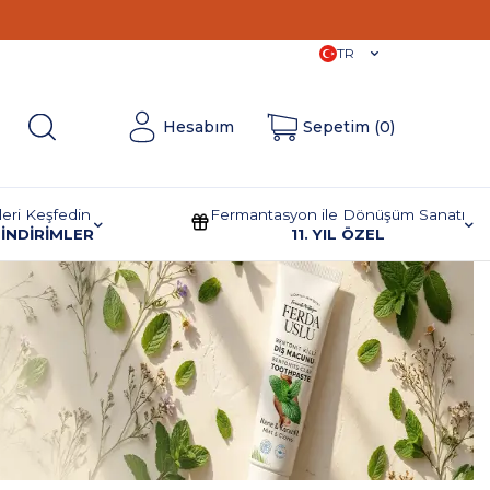
11. Yıla
Özel İndirimler!
TR
Hesabım
Sepetim (
0
)
leri Keşfedin
Fermantasyon ile Dönüşüm Sanatı
İNDİRİMLER
11. YIL ÖZEL