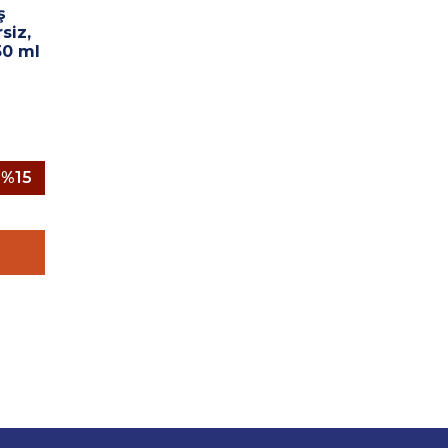
ş
siz,
50 ml
%
15