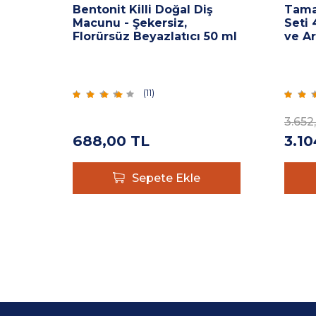
Bentonit Killi Doğal Diş
Tama
Macunu - Şekersiz,
Seti 
Florürsüz Beyazlatıcı 50 ml
ve Ar
(
11
)
3.652
688,00
TL
3.10
Sepete Ekle