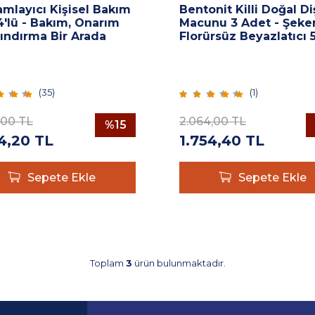
mlayıcı Kişisel Bakım
Bentonit Killi Doğal Di
4'lü - Bakım, Onarım
Macunu 3 Adet - Şeker
ındırma Bir Arada
Florürsüz Beyazlatıcı 
(
35
)
(
1
)
,00
TL
2.064,00
TL
%
15
4,20
TL
1.754,40
TL
Sepete Ekle
Sepete Ekle
Toplam
3
ürün bulunmaktadır.