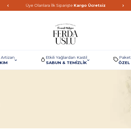
Üye Olanlara İlk Siparişte
Kargo Ücretsiz
 Artizan
Etkili Yağlardan Kastil
Paket
AKIM
SABUN & TEMİZLİK
ÖZEL 