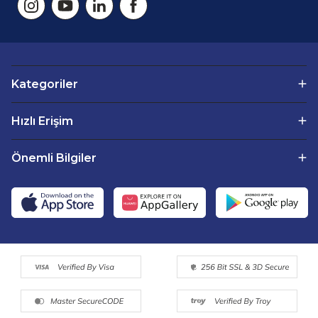
ihtiyaç duyduğu temel besinleri de sağlar.
Sirkencübin: Sirkencübin
, fermente edilmiş elma
sirkesi ve zencefilin birleşiminden oluşan geleneksel bir
içecektir. Elma sirkesi, vücuttaki asidik dengenin
sağlanmasına yardımcı olurken, zencefil de güçlü anti-
inflamatuar ve bağışıklık artırıcı özelliklere sahiptir. Bu
içecek, bağışıklık sistemini desteklerken, sindirim sürecini
Kategoriler
de kolaylaştırır. Sirkencübinin içeriğindeki probiyotikler,
sindirim sistemindeki faydalı bakterileri artırarak bağırsak
florasının dengesini sağlar.
Hızlı Erişim
Kombucha:
Kombucha, çay ve şekerin fermente
edilmesiyle elde edilen probiyotik bir içecektir.
Kombucha
, sindirim sistemi üzerinde olumlu etkiler
Önemli Bilgiler
yaratarak, bağırsaklardaki sağlıklı bakterilerin
çoğalmasına yardımcı olur. Bağışıklık sisteminin
desteklenmesinin yanı sıra, kombucha aynı zamanda
vücutta bulunan toksinleri temizler ve enerji seviyelerini
artırır. İçeriğindeki B vitaminleri, probiyotikler ve organik
asitler, kombuchayı sağlıklı bir içecek yapar.
Pancar Kvass:
Pancar kvass, fermente edilmiş
pancardan yapılan bir içecektir. Pancar, güçlü
antioksidanlar, vitaminler ve minerallerle doludur. Bu
nedenle
pancar kvass
, bağışıklık sistemini güçlendirir,
karaciğer sağlığını iyileştirir ve sindirimi kolaylaştırır. Pancar
kvass ayrıca vücudun detoksifikasyon süreçlerine
yardımcı olur ve bağışıklık sisteminin doğal savunmalarını