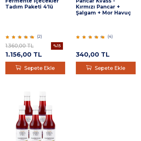
Fermente İçecekler
Pancar Kvass -
Tadım Paketi 4’lü
Kırmızı Pancar +
Şalgam + Mor Havuç
Lakto Fermente
İçecek 330 ml
(
2
)
(
4
)
1.360,00
TL
%
15
1.156,00
TL
340,00
TL
Sepete Ekle
Sepete Ekle