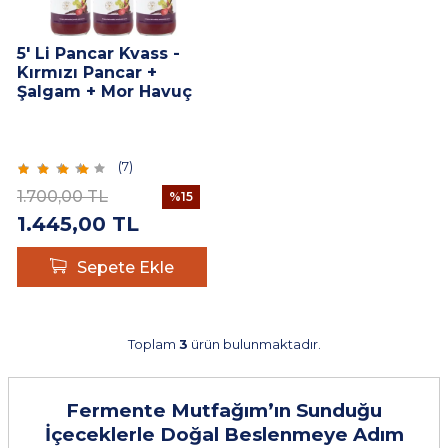
5' Li Pancar Kvass -
Kırmızı Pancar +
Şalgam + Mor Havuç
Lakto Fermente
İçecek 330 ml
(
7
)
1.700,00
TL
%
15
1.445,00
TL
Sepete Ekle
Toplam
3
ürün bulunmaktadır.
Fermente Mutfağım’ın Sunduğu
İçeceklerle Doğal Beslenmeye Adım