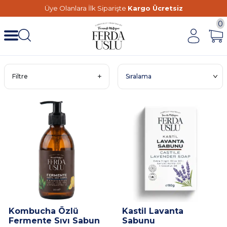
Üye Olanlara İlk Siparişte
Kargo Ücretsiz
0
Filtre
Kombucha Özlü
Kastil Lavanta
Fermente Sıvı Sabun
Sabunu