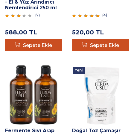
- El & Yüz Arındırıcı
Nemlendirici 250 ml
(
7
)
(
4
)
588,00
TL
520,00
TL
Sepete Ekle
Sepete Ekle
Yeni
Fermente Sıvı Arap
Doğal Toz Çamaşır