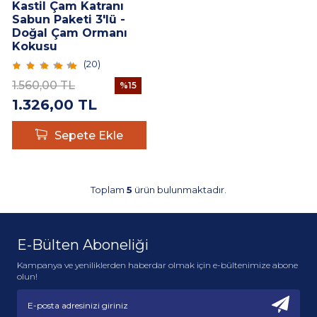
Kastil Çam Katranı
Sabun Paketi 3'lü -
Doğal Çam Ormanı
Kokusu
(
20
)
1.560,00
TL
%
15
1.326,00
TL
Sepete Ekle
Toplam
5
ürün bulunmaktadır.
E-Bülten Aboneliği
Kampanya ve yeniliklerden haberdar olmak için e-bültenimize abone
olun!