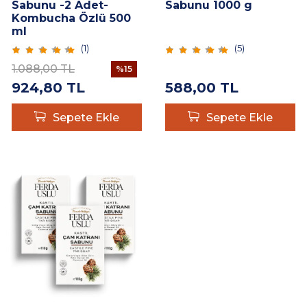
Sabunu -2 Adet-
Sabunu 1000 g
Kombucha Özlü 500
ml
(
1
)
(
5
)
1.088,00
TL
%
15
924,80
TL
588,00
TL
Sepete Ekle
Sepete Ekle