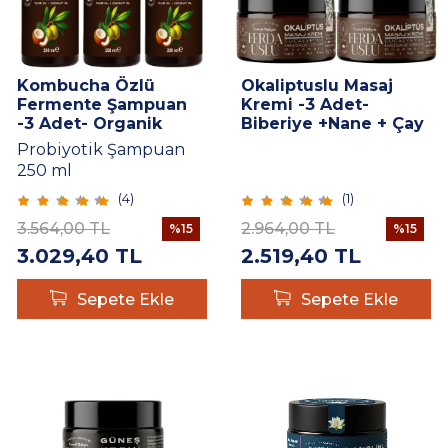
Kombucha Özlü
Okaliptuslu Masaj
Fermente Şampuan
Kremi -3 Adet-
-3 Adet- Organik
Biberiye +Nane + Çay
Zeytinyağı +
Ağacı 30 ml
Probiyotik Şampuan
Hindistan Cevizi Yağı
250 ml
+ E Vitamini 250 ml
(
4
)
(
1
)
3.564,00
TL
2.964,00
TL
%
15
%
15
3.029,40
TL
2.519,40
TL
Sepete Ekle
Sepete Ekle