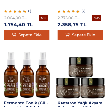
(
1
)
(
7
)
2.064,00
TL
2.775,00
TL
%
15
%
15
1.754,40
TL
2.358,75
TL
Sepete Ekle
Sepete Ekle
Fermente Tonik (Gül-
Kantaron Yağlı Akşam