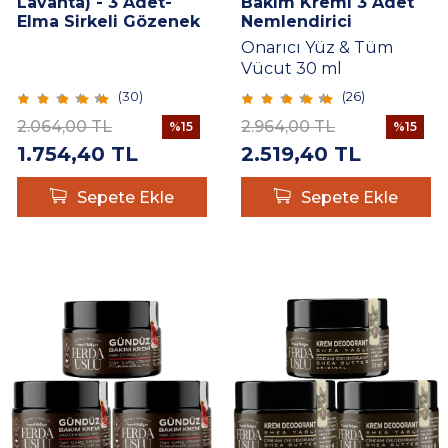
Lavanta) - 3 Adet-
Bakım Kremi 3 Adet
Elma Sirkeli Gözenek
Nemlendirici
Sıkılaştırıcı,
Onarıcı Yüz & Tüm
Canlandırıcı 100 ML
Vücut 30 ml
(
30
)
(
26
)
2.064,00
TL
2.964,00
TL
%
15
%
15
1.754,40
TL
2.519,40
TL
Sepete Ekle
Sepete Ekle