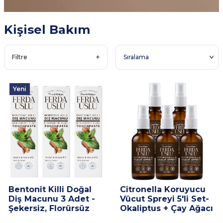
Kişisel Bakım
Filtre
Yeni
Bentonit Killi Doğal
Citronella Koruyucu
Diş Macunu 3 Adet -
Vücut Spreyi 5'li Set-
Şekersiz, Florürsüz
Okaliptus + Çay Ağacı
Beyazlatıcı 50 ml
+ Nane 50 ml