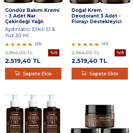
Gündüz Bakım Kremi
Doğal Krem
- 3 Adet Nar
Deodorant 3 Adet -
Çekirdeği Yağlı
Florayı Destekleyici
Aydınlatıcı Etkili El &
30 ml
Aydınlatıcı Etkili El &
Yüz 30 ML
Yüz 30 ml
(
25
)
(
47
)
2.964,00
TL
2.964,00
TL
%
15
%
15
2.519,40
TL
2.519,40
TL
Sepete Ekle
Sepete Ekle