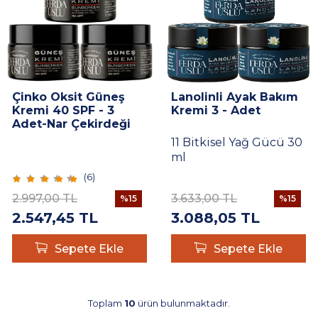
Çinko Oksit Güneş
Lanolinli Ayak Bakım
Kremi 40 SPF - 3
Kremi 3 - Adet
Adet-Nar Çekirdeği
Yağı + Çinko Oksit 30
11 Bitkisel Yağ Gücü 30
ml
ml
(
6
)
2.997,00
TL
3.633,00
TL
%
15
%
15
2.547,45
TL
3.088,05
TL
Sepete Ekle
Sepete Ekle
Toplam
10
ürün bulunmaktadır.