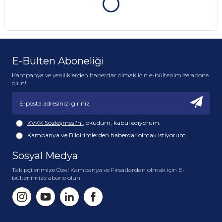
etkileriyle tanış…
Organik elma sirkesi, fermantasyondan gelen
probiyotiklerle cildin pH’ını dengeler, gözenek
görünümünü azaltmaya yardımcı olur ve cilt
problemleriyle efektif bir şekilde savaşır.
E-Bülten Aboneliği
Kampanya ve yeniliklerden haberdar olmak için e-bültenimize abone
Sade içerik, gerçek etki.
olun!
Fermente özlerle hazırlanan yapısı sayesinde ciltle
kolayca bütünleşir, doğal florasını bozmadan bakım
yapar. Hassas ciltler dahil tüm cilt tipleri için uygundur.
KVKK Sözleşmesi'ni
, okudum, kabul ediyorum.
Kampanya ve Bildirimlerden haberdar olmak istiyorum.
Ne yok?
Sosyal Medya
Alkol yok, koruyucu yok, sentetik koku yok.
Sadece doğanın fermente hali, olduğu gibi.
Takipçilerimize Özel Kampanya ve Fırsatlardan olmak için E-
bültenimize abone olun!
Cildinle barışmak, ona yük değil nefes aldıran bir
bakım sunmak istiyorsan; aradığın her şey bu şişede
mevcut!