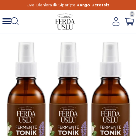
Üye Olanlara İlk Siparişte
Kargo Ücretsiz
0