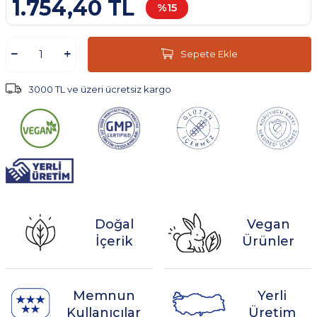
1.754,40
TL
%
15
Sepete Ekle
3000 TL ve üzeri ücretsiz kargo
Doğal
Vegan
İçerik
Ürünler
Memnun
Yerli
Kullanıcılar
Üretim