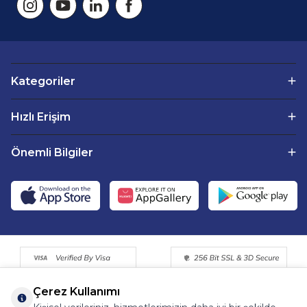
ihtiyaç duyduğu temel besinleri de sağlar.
Sirkencübin: Sirkencübin
, fermente edilmiş elma
sirkesi ve zencefilin birleşiminden oluşan geleneksel bir
içecektir. Elma sirkesi, vücuttaki asidik dengenin
sağlanmasına yardımcı olurken, zencefil de güçlü anti-
inflamatuar ve bağışıklık artırıcı özelliklere sahiptir. Bu
içecek, bağışıklık sistemini desteklerken, sindirim sürecini
Kategoriler
de kolaylaştırır. Sirkencübinin içeriğindeki probiyotikler,
sindirim sistemindeki faydalı bakterileri artırarak bağırsak
florasının dengesini sağlar.
Hızlı Erişim
Kombucha:
Kombucha, çay ve şekerin fermente
edilmesiyle elde edilen probiyotik bir içecektir.
Kombucha
, sindirim sistemi üzerinde olumlu etkiler
Önemli Bilgiler
yaratarak, bağırsaklardaki sağlıklı bakterilerin
çoğalmasına yardımcı olur. Bağışıklık sisteminin
desteklenmesinin yanı sıra, kombucha aynı zamanda
vücutta bulunan toksinleri temizler ve enerji seviyelerini
artırır. İçeriğindeki B vitaminleri, probiyotikler ve organik
asitler, kombuchayı sağlıklı bir içecek yapar.
Pancar Kvass:
Pancar kvass, fermente edilmiş
pancardan yapılan bir içecektir. Pancar, güçlü
antioksidanlar, vitaminler ve minerallerle doludur. Bu
nedenle
pancar kvass
, bağışıklık sistemini güçlendirir,
karaciğer sağlığını iyileştirir ve sindirimi kolaylaştırır. Pancar
kvass ayrıca vücudun detoksifikasyon süreçlerine
Çerez Kullanımı
yardımcı olur ve bağışıklık sisteminin doğal savunmalarını