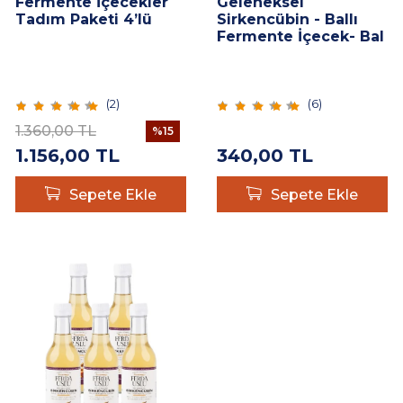
Fermente İçecekler
Geleneksel
Tadım Paketi 4’lü
Sirkencübin - Ballı
Fermente İçecek- Bal
& Organik Elma
Sirkesi 330 ML
(
2
)
(
6
)
1.360,00
TL
%
15
1.156,00
TL
340,00
TL
Sepete Ekle
Sepete Ekle