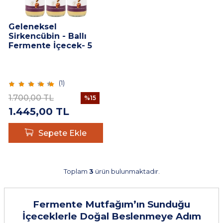
Geleneksel
Sirkencübin - Ballı
Fermente İçecek- 5
adet- Bal ve Organik
Sirke 330 ML
(
1
)
1.700,00
TL
%
15
1.445,00
TL
Sepete Ekle
Toplam
3
ürün bulunmaktadır.
Fermente Mutfağım’ın Sunduğu
İçeceklerle Doğal Beslenmeye Adım