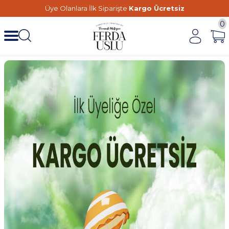
Üye Olanlara İlk Siparişte
Kargo Ücretsiz
0