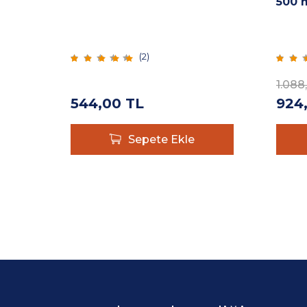
500 
(
2
)
1.088
544,00
TL
924
Sepete Ekle