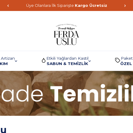
Üye Olanlara İlk Siparişte
Kargo Ücretsiz
 Artizan
Etkili Yağlardan Kastil
Paket
AKIM
SABUN & TEMİZLİK
ÖZEL 
nu