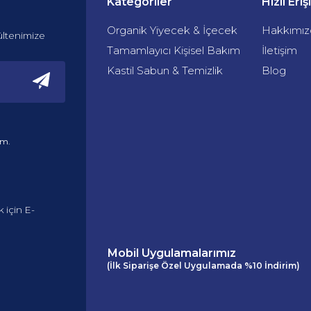
Kategoriler
Hızlı Eri
Organik Yiyecek & İçecek
Hakkımız
ültenimize
Tamamlayıcı Kişisel Bakım
İletişim
Kastil Sabun & Temizlik
Blog
um.
 için E-
Mobil Uygulamalarımız
(İlk Siparişe Özel Uygulamada %10 İndirim)