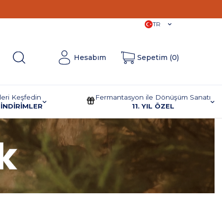
11. Yıla
Özel İndirimler!
TR
Hesabım
Sepetim (
0
)
leri Keşfedin
Fermantasyon ile Dönüşüm Sanatı
İNDİRİMLER
11. YIL ÖZEL