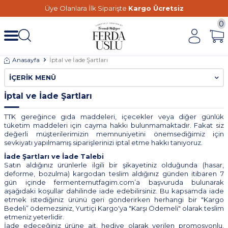
Üye Olanlara İlk Siparişte
Kargo Ücretsiz
0
Anasayfa
İptal ve İade Şartları
İÇERIK MENÜ
İptal ve İade Şartları
TTK gereğince gıda maddeleri, içecekler veya diğer günlük
tüketim maddeleri için cayma hakkı bulunmamaktadır. Fakat siz
değerli müşterilerimizin memnuniyetini önemsediğimiz için
sevkiyatı yapılmamış siparişlerinizi iptal etme hakkı tanıyoruz.
İade Şartları ve İade Talebi
Satın aldığınız ürünlerle ilgili bir şikayetiniz olduğunda (hasar,
deforme, bozulma) kargodan teslim aldığınız günden itibaren 7
gün içinde fermentemutfagim.com’a başvuruda bulunarak
aşağıdaki koşullar dahilinde iade edebilirsiniz. Bu kapsamda iade
etmek istediğiniz ürünü geri gönderirken herhangi bir "Kargo
Bedeli” ödemezsiniz, Yurtiçi Kargo'ya "Karşı Ödemeli" olarak teslim
etmeniz yeterlidir.
İade edeceğiniz ürüne ait, hediye olarak verilen promosyonlu,