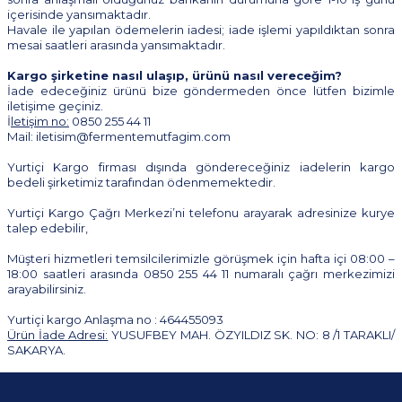
içerisinde yansımaktadır.
Havale ile yapılan ödemelerin iadesi; iade işlemi yapıldıktan sonra
mesai saatleri arasında yansımaktadır.
Kargo şirketine nasıl ulaşıp, ürünü nasıl vereceğim?
İade edeceğiniz ürünü bize göndermeden önce lütfen bizimle
iletişime geçiniz.
İ
letişim no:
0850 255 44 11
Mail:
iletisim@fermentemutfagim.com
Yurtiçi Kargo firması dışında göndereceğiniz iadelerin kargo
bedeli şirketimiz tarafından ödenmemektedir.
Yurtiçi Kargo Çağrı Merkezi’ni telefonu arayarak adresinize kurye
talep edebilir,
Müşteri hizmetleri temsilcilerimizle görüşmek için hafta içi 08:00 –
18:00 saatleri arasında 0850 255 44 11 numaralı çağrı merkezimizi
arayabilirsiniz.
Yurtiçi kargo Anlaşma no : 464455093
Ürün İade Adresi:
YUSUFBEY MAH. ÖZYILDIZ SK. NO: 8 /1 TARAKLI/
SAKARYA
.