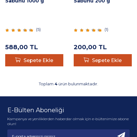
Sabunu 1000 g
Sabunu 200 g
(
5
)
(
1
)
588,00
TL
200,00
TL
Sepete Ekle
Sepete Ekle
Toplam
4
ürün bulunmaktadır.
E-Bülten Aboneliği
Kampanya ve yeniliklerden haberdar olmak için e-bültenimize abone
olun!