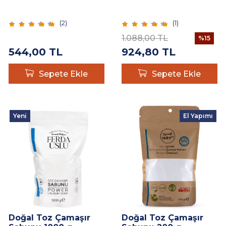
(
2
)
(
1
)
1.088,00
TL
%
15
544,00
TL
924,80
TL
Sepete Ekle
Sepete Ekle
Yeni
El Yapımı
Doğal Toz Çamaşır
Doğal Toz Çamaşır