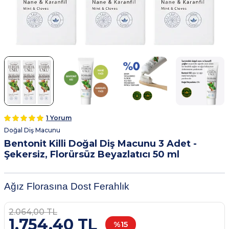
1 Yorum
Doğal Diş Macunu
Bentonit Killi Doğal Diş Macunu 3 Adet -
Şekersiz, Florürsüz Beyazlatıcı 50 ml
Ağız Florasına Dost Ferahlık
2.064,00
TL
1.754,40
TL
%
15