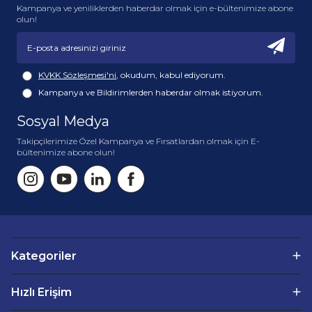
Kampanya ve yeniliklerden haberdar olmak için e-bültenimize abone
İçerisindeki mineraller sayesinde dişleri diş minesini
olun!
destekleyicidir.
Dişlerinizi temizlerken, diş minenize zarar vermez ve
diş etlerinize nazik davranır.
KVKK Sözleşmesi'ni
, okudum, kabul ediyorum.
Kampanya ve Bildirimlerden haberdar olmak istiyorum.
Sosyal Medya
Takipçilerimize Özel Kampanya ve Fırsatlardan olmak için E-
bültenimize abone olun!
Kategoriler
Hızlı Erişim