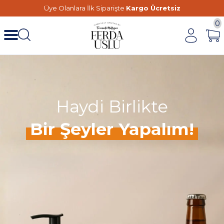
Üye Olanlara İlk Siparişte
Kargo Ücretsiz
0
Haydi Birlikte
Bir Şeyler Yapalım!