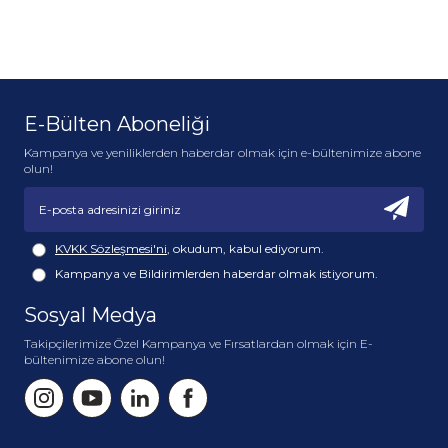
İş birliği fikrinizi kısaca anlattığınız bir mail gönderin, tanışalım.
E-Bülten Aboneliği
Kampanya ve yeniliklerden haberdar olmak için e-bültenimize abone
olun!
KVKK Sözleşmesi'ni
, okudum, kabul ediyorum.
Kampanya ve Bildirimlerden haberdar olmak istiyorum.
Sosyal Medya
Takipçilerimize Özel Kampanya ve Fırsatlardan olmak için E-
bültenimize abone olun!