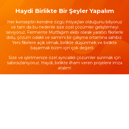
Haydi Birlikte Bir Şeyler Yapalım
Her konseptin kendine özgü ihtiyaçları olduğunu biliyoruz
ve tam da bu nedenle size özel çözümler geliştirmeyi
seviyoruz. Fermente Mutfağım ekibi olarak yaratıcı fikirlerle
dolu, çözüm odaklı ve samimi bir çalışma ortamına sahibiz.
Yeni fikirlere açık olmak, birlikte düşünmek ve birlikte
başarmak bizim için çok değerli.
Size ve işletmenize özel ayrıcalıklı çözümler sunmak için
sabırsızlanıyoruz. Haydi, birlikte ilham veren projelere imza
atalım!
isbirligi@fermentemutfagim.com