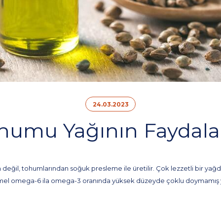
24.03.2023
humu Yağının Faydalar
 değil, tohumlarından soğuk presleme ile üretilir.
Çok lezzetli bir yağ
l omega-6 ila omega-3 oranında yüksek düzeyde çoklu doymamış yağ 