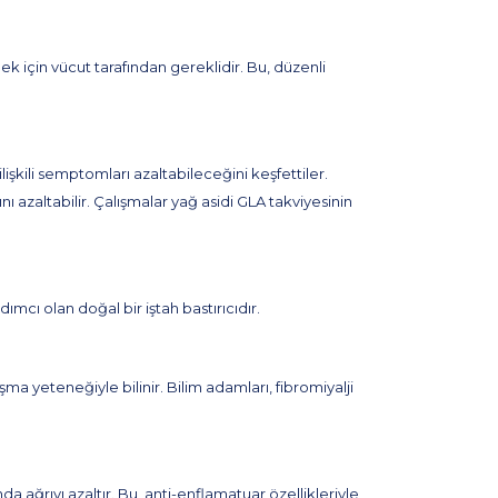
 için vücut tarafından gereklidir. Bu, düzenli
işkili semptomları azaltabileceğini keşfettiler.
ı azaltabilir. Çalışmalar yağ asidi GLA takviyesinin
mcı olan doğal bir iştah bastırıcıdır.
ma yeteneğiyle bilinir. Bilim adamları, fibromiyalji
 ağrıyı azaltır. Bu, anti-enflamatuar özellikleriyle