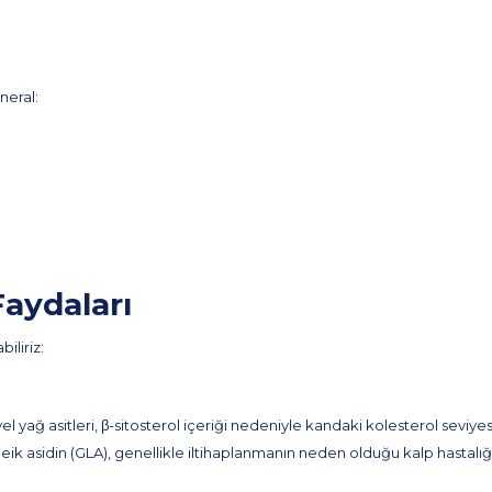
neral:
aydaları
iliriz:
ağ asitleri, β-sitosterol içeriği nedeniyle kandaki kolesterol seviyes
k asidin (GLA), genellikle iltihaplanmanın neden olduğu kalp hastalığı 