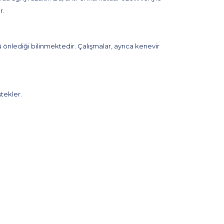
r.
ü önlediği bilinmektedir. Çalışmalar, ayrıca kenevir
stekler.