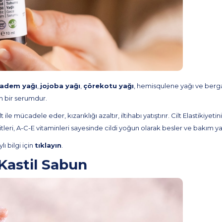
adem yağı
,
jojoba yağı
,
çörekotu yağı
, hemisqulene yağı ve berga
 bir serumdur.
ücadele eder, kızarıklığı azaltır, iltihabı yatıştırır. Cilt Elastikiyetin
leri, A-C-E vitaminleri sayesinde cildi yoğun olarak besler ve bakım y
 bilgi için
tıklayın
.
Kastil Sabun