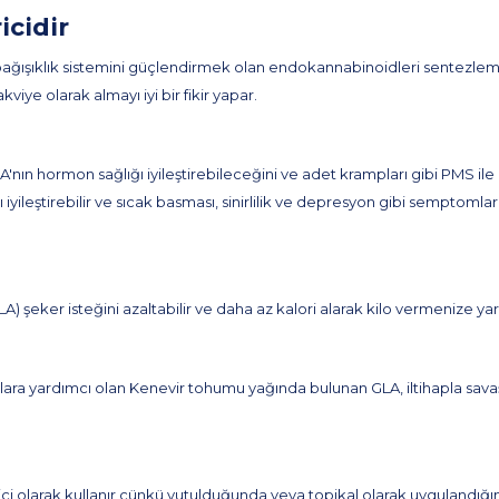
icidir
 bağışıklık sistemini güçlendirmek olan endokannabinoidleri sentezlemek
kviye olarak almayı iyi bir fikir yapar.
n hormon sağlığı iyileştirebileceğini ve adet krampları gibi PMS ile il
leştirebilir ve sıcak basması, sinirlilik ve depresyon gibi semptomların
 şeker isteğini azaltabilir ve daha az kalori alarak kilo vermenize yardı
anlara yardımcı olan Kenevir tohumu yağında bulunan GLA, iltihapla savaş
ci olarak kullanır çünkü yutulduğunda veya topikal olarak uygulandığında