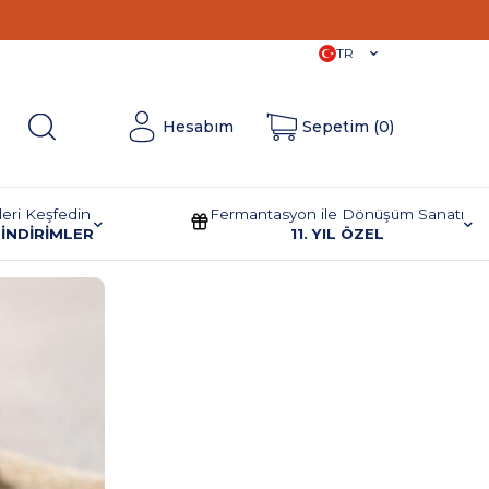
11. Yıla
Özel İndirimler!
TR
Hesabım
Sepetim (
0
)
leri Keşfedin
Fermantasyon ile Dönüşüm Sanatı
İNDİRİMLER
11. YIL ÖZEL