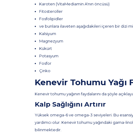
Karoten (VitaMediamin A'nın öncüsü)
Fitosteroller
Fosfolipidler
ve bunlara ilaveten aşağıdakileri içeren bir dizi mi
Kalsiyum
Magnezyum
Kükürt
Potasyum
Fosfor
Çinko
Kenevir Tohumu Yağı F
Kenevir tohumu yağının faydalarını da şöyle açıklayab
Kalp Sağlığını Artırır
Yüksek omega-6 ve omega-3 seviyeleri. Bu esansiyel y
yardımcı olur. Kenevir tohumu yağındaki gama-linolei
bilinmektedir.