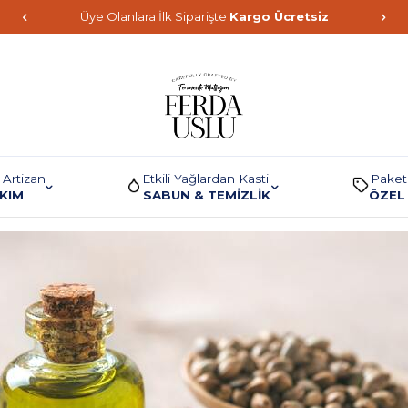
Üye Olanlara İlk Siparişte
Kargo Ücretsiz
 Artizan
Etkili Yağlardan Kastil
Paket
AKIM
SABUN & TEMİZLİK
ÖZEL 