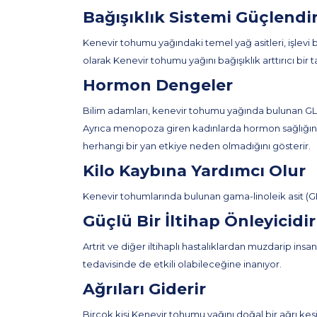
Bağışıklık Sistemi Güçlendir
Kenevir tohumu yağındaki temel yağ asitleri, işlevi
olarak Kenevir tohumu yağını bağışıklık arttırıcı bir ta
Hormon Dengeler
Bilim adamları, kenevir tohumu yağında bulunan GLA'nı
Ayrıca menopoza giren kadınlarda hormon sağlığını iyi
herhangi bir yan etkiye neden olmadığını gösterir.
Kilo Kaybına Yardımcı Olur
Kenevir tohumlarında bulunan gama-linoleik asit (GLA)
Güçlü Bir İltihap Önleyicidir
Artrit ve diğer iltihaplı hastalıklardan muzdarip ins
tedavisinde de etkili olabileceğine inanıyor.
Ağrıları Giderir
Birçok kişi Kenevir tohumu yağını doğal bir ağrı kesi