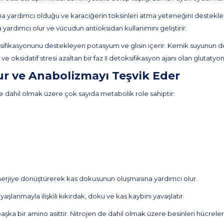
sına yardımcı olduğu ve karaciğerin toksinleri atma yeteneğini destekle
ardımcı olur ve vücudun antioksidan kullanımını geliştirir.
ikasyonunu destekleyen potasyum ve glisin içerir. Kemik suyunun deto
ve oksidatif stresi azaltan bir faz II detoksifikasyon ajanı olan glutatyo
r ve Anabolizmayı Teşvik Eder
 dahil olmak üzere çok sayıda metabolik role sahiptir:
r enerjiye dönüştürerek kas dokusunun oluşmasına yardımcı olur.
yaşlanmayla ilişkili kıkırdak, doku ve kas kaybını yavaşlatır.
 başka bir amino asittir. Nitrojen de dahil olmak üzere besinleri hücr