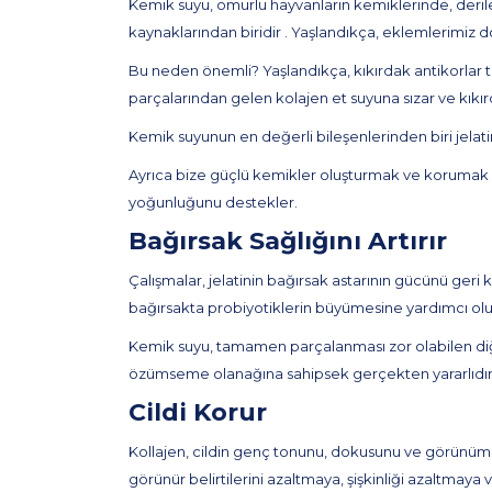
Kemik suyu, omurlu hayvanların kemiklerinde, derile
kaynaklarından biridir . Yaşlandıkça, eklemlerimiz 
Bu neden önemli? Yaşlandıkça, kıkırdak antikorlar t
parçalarından gelen kolajen et suyuna sızar ve kıkır
Kemik suyunun en değerli bileşenlerinden biri jelat
Ayrıca bize güçlü kemikler oluşturmak ve korumak iç
yoğunluğunu destekler.
Bağırsak Sağlığını Artırır
Çalışmalar, jelatinin bağırsak astarının gücünü geri
bağırsakta probiyotiklerin büyümesine yardımcı olur
Kemik suyu, tamamen parçalanması zor olabilen diğer bi
özümseme olanağına sahipsek gerçekten yararlıdır
Cildi Korur
Kollajen, cildin genç tonunu, dokusunu ve görünümünü
görünür belirtilerini azaltmaya, şişkinliği azaltmaya 