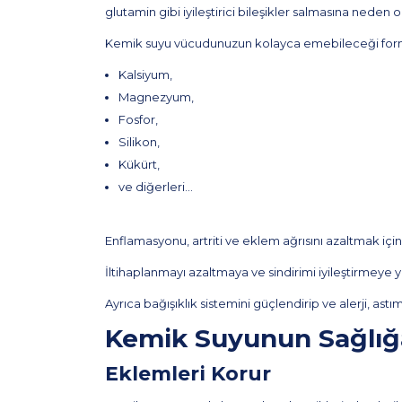
glutamin gibi iyileştirici bileşikler salmasına neden o
Kemik suyu vücudunuzun kolayca emebileceği formla
Kalsiyum,
Magnezyum,
Fosfor,
Silikon,
Kükürt,
ve diğerleri…
Enflamasyonu, artriti ve eklem ağrısını azaltmak için 
İltihaplanmayı azaltmaya ve sindirimi iyileştirmeye y
Ayrıca bağışıklık sistemini güçlendirip ve alerji, astı
Kemik Suyunun Sağlığa
Eklemleri Korur