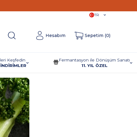
11. Yıla
Özel İndirimler!
TR
Hesabım
Sepetim (
0
)
leri Keşfedin
Fermantasyon ile Dönüşüm Sanatı
İNDİRİMLER
11. YIL ÖZEL