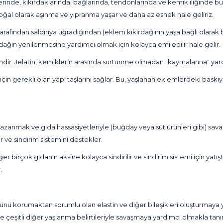
rinde, kıkırdaklarında, bağlarında, tendonlarında ve kemik iliğinde bu
doğal olarak aşınma ve yıpranma yaşar ve daha az esnek hale geliriz.
arafından saldırıya uğradığından (eklem kıkırdağının yaşa bağlı olarak
dağın yenilenmesine yardımcı olmak için kolayca emilebilir hale gelir.
indir. Jelatin, kemiklerin arasında sürtünme olmadan "kaymalarına" yar
in gerekli olan yapı taşlarını sağlar. Bu, yaşlanan eklemlerdeki baskıy
 kazanmak ve gıda hassasiyetleriyle (buğday veya süt ürünleri gibi) sa
 ve sindirim sistemini destekler.
rçok gıdanın aksine kolayca sindirilir ve sindirim sistemi için yatıştırı
.
 korumaktan sorumlu olan elastin ve diğer bileşikleri oluşturmaya yard
ve çeşitli diğer yaşlanma belirtileriyle savaşmaya yardımcı olmakla tanın