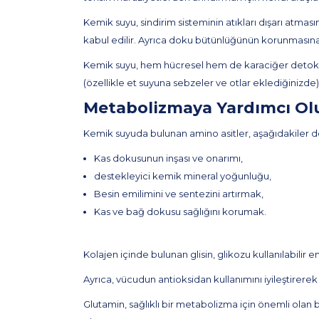
Kemik suyu, sindirim sisteminin atıkları dışarı atma
kabul edilir. Ayrıca doku bütünlüğünün korunmasına y
Kemik suyu, hem hücresel hem de karaciğer detoksif
(özellikle et suyuna sebzeler ve otlar eklediğinizde) 
Metabolizmaya Yardımcı Olu
Kemik suyuda bulunan amino asitler, aşağıdakiler de
Kas dokusunun inşası ve onarımı,
destekleyici kemik mineral yoğunluğu,
Besin emilimini ve sentezini artırmak,
Kas ve bağ dokusu sağlığını korumak.
Kolajen içinde bulunan glisin, glikozu kullanılabili
Ayrıca, vücudun antioksidan kullanımını iyileştirerek 
Glutamin, sağlıklı bir metabolizma için önemli olan