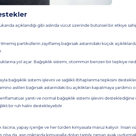
estekler
ukarıda açıklandığı gibi aslında vücut üzerinde bütünsel bir etkiye sahip 
ilmemiş partiküllerin zayıflamış bağırsak astarındaki küçük açıklıklard
r.
kluklarına yol açar. Bağışıklık sistemi, otoimmün benzeri bir tepkiye n
sıyla bağışıklık sistemi işlevini ve sağlıklı iltihaplanma tepkisini dest
nin amino asitleri bağırsak astarındaki bu açıklıkları kapatmaya yardımcı
 enflamatuar yanıtı ve normal bağışıklık sistemi işlevini desteklediğine
ıklı bir ruh halini destekleyebilir.
 ilacına, yapay içeriğe ve her türden kimyasala maruz kalıyor. İnsan 
ı olsa da, aşırı miktarda kimyasalla dolup taştığı zaman ayak uydurmakt