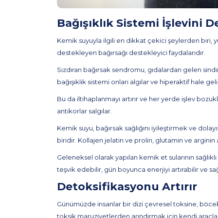
Bağışıklık Sistemi İşlevini D
Kemik suyuyla ilgili en dikkat çekici şeylerden biri, y
destekleyen bağırsağı destekleyici faydalarıdır.
Sızdıran bağırsak sendromu, gıdalardan gelen sindir
bağışıklık sistemi onları algılar ve hiperaktif hale geli
Bu da iltihaplanmayı artırır ve her yerde işlev bozu
antikorlar salgılar.
Kemik suyu, bağırsak sağlığını iyileştirmek ve dolayı
biridir. Kollajen jelatin ve prolin, glutamin ve argi
Geleneksel olarak yapılan kemik et sularının sağlıklı
teşvik edebilir, gün boyunca enerjiyi artırabilir ve sağl
Detoksifikasyonu Artırır
Günümüzde insanlar bir dizi çevresel toksine, böcek
toksik maruziyetlerden arındırmak için kendi araçlar