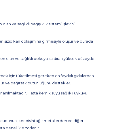
olan ve sağlıklı bağışıklık sistemi işlevini
an sızıp kan dolaşımına girmesiyle oluşur ve burada
eden olan ve sağlıklı dokuya saldıran yüksek düzeyde
eklemek için tüketilmesi gereken en faydalı gıdalardan
 olur ve bağırsak bütünlüğünü destekler.
 inanılmaktadır. Hatta kemik suyu sağlıklı uykuyu
vücudunun, kendisini ağır metallerden ve diğer
a genellikle zorlanır.