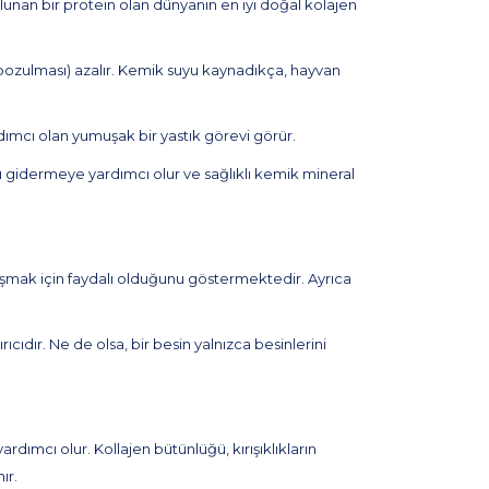
lunan bir protein olan dünyanın en iyi doğal kolajen
 bozulması) azalır. Kemik suyu kaynadıkça, hayvan
dımcı olan yumuşak bir yastık görevi görür.
ı gidermeye yardımcı olur ve sağlıklı kemik mineral
vaşmak için faydalı olduğunu göstermektedir. Ayrıca
cıdır. Ne de olsa, bir besin yalnızca besinlerini
ımcı olur. Kollajen bütünlüğü, kırışıklıkların
ır.