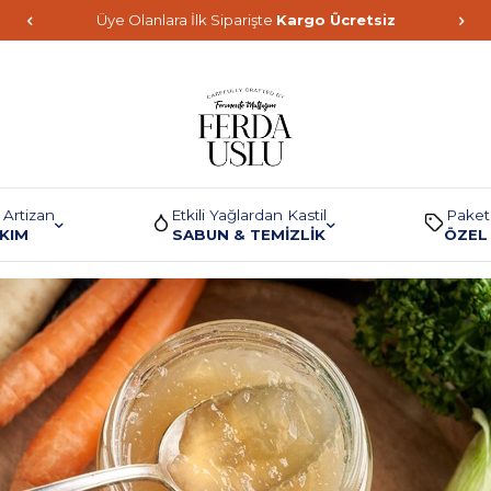
Üye Olanlara İlk Siparişte
Kargo Ücretsiz
 Artizan
Etkili Yağlardan Kastil
Paket
AKIM
SABUN & TEMİZLİK
ÖZEL 