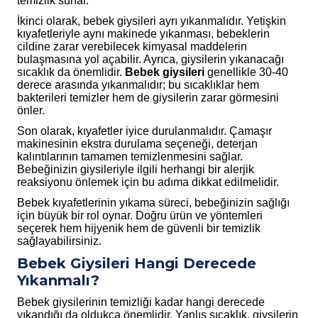
temizlik sunar.
İkinci olarak, bebek giysileri ayrı yıkanmalıdır. Yetişkin
kıyafetleriyle aynı makinede yıkanması, bebeklerin
cildine zarar verebilecek kimyasal maddelerin
bulaşmasına yol açabilir. Ayrıca, giysilerin yıkanacağı
sıcaklık da önemlidir.
Bebek giysileri
genellikle 30-40
derece arasında yıkanmalıdır; bu sıcaklıklar hem
bakterileri temizler hem de giysilerin zarar görmesini
önler.
Son olarak, kıyafetler iyice durulanmalıdır. Çamaşır
makinesinin ekstra durulama seçeneği, deterjan
kalıntılarının tamamen temizlenmesini sağlar.
Bebeğinizin giysileriyle ilgili herhangi bir alerjik
reaksiyonu önlemek için bu adıma dikkat edilmelidir.
Bebek kıyafetlerinin yıkama süreci, bebeğinizin sağlığı
için büyük bir rol oynar. Doğru ürün ve yöntemleri
seçerek hem hijyenik hem de güvenli bir temizlik
sağlayabilirsiniz.
Bebek Giysileri Hangi Derecede
Yıkanmalı?
Bebek giysilerinin temizliği kadar hangi derecede
yıkandığı da oldukça önemlidir. Yanlış sıcaklık, giysilerin