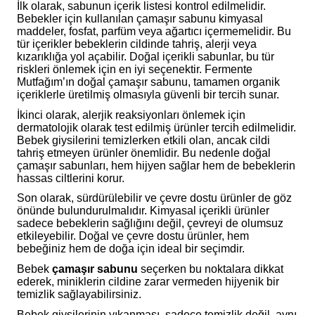
İlk olarak, sabunun içerik listesi kontrol edilmelidir.
Bebekler için kullanılan çamaşır sabunu kimyasal
maddeler, fosfat, parfüm veya ağartıcı içermemelidir. Bu
tür içerikler bebeklerin cildinde tahriş, alerji veya
kızarıklığa yol açabilir. Doğal içerikli sabunlar, bu tür
riskleri önlemek için en iyi seçenektir. Fermente
Mutfağım’ın doğal çamaşır sabunu, tamamen organik
içeriklerle üretilmiş olmasıyla güvenli bir tercih sunar.
İkinci olarak, alerjik reaksiyonları önlemek için
dermatolojik olarak test edilmiş ürünler tercih edilmelidir.
Bebek giysilerini temizlerken etkili olan, ancak cildi
tahriş etmeyen ürünler önemlidir. Bu nedenle doğal
çamaşır sabunları, hem hijyen sağlar hem de bebeklerin
hassas ciltlerini korur.
Son olarak, sürdürülebilir ve çevre dostu ürünler de göz
önünde bulundurulmalıdır. Kimyasal içerikli ürünler
sadece bebeklerin sağlığını değil, çevreyi de olumsuz
etkileyebilir. Doğal ve çevre dostu ürünler, hem
bebeğiniz hem de doğa için ideal bir seçimdir.
Bebek
çamaşır sabunu
seçerken bu noktalara dikkat
ederek, miniklerin cildine zarar vermeden hijyenik bir
temizlik sağlayabilirsiniz.
Bebek giysilerinin yıkanması, sadece temizlik değil, aynı