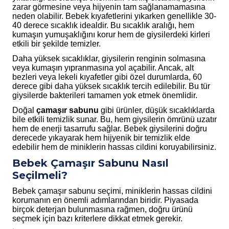
zarar görmesine veya hijyenin tam sağlanamamasına
neden olabilir. Bebek kıyafetlerini yıkarken genellikle 30-
40 derece sıcaklık idealdir. Bu sıcaklık aralığı, hem
kumaşın yumuşaklığını korur hem de giysilerdeki kirleri
etkili bir şekilde temizler.
Daha yüksek sıcaklıklar, giysilerin renginin solmasına
veya kumaşın yıpranmasına yol açabilir. Ancak, alt
bezleri veya lekeli kıyafetler gibi özel durumlarda, 60
derece gibi daha yüksek sıcaklık tercih edilebilir. Bu tür
giysilerde bakterileri tamamen yok etmek önemlidir.
Doğal
çamaşır sabunu
gibi ürünler, düşük sıcaklıklarda
bile etkili temizlik sunar. Bu, hem giysilerin ömrünü uzatır
hem de enerji tasarrufu sağlar. Bebek giysilerini doğru
derecede yıkayarak hem hijyenik bir temizlik elde
edebilir hem de miniklerin hassas cildini koruyabilirsiniz.
Bebek Çamaşır Sabunu Nasıl
Seçilmeli?
Bebek çamaşır sabunu seçimi, miniklerin hassas cildini
korumanın en önemli adımlarından biridir. Piyasada
birçok deterjan bulunmasına rağmen, doğru ürünü
seçmek için bazı kriterlere dikkat etmek gerekir.