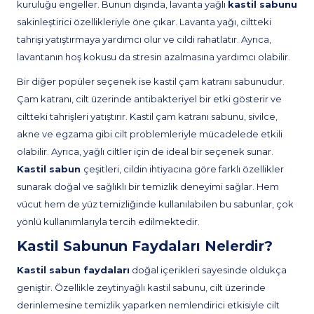
kuruluğu engeller. Bunun dışında, lavanta yağlı
kastil sabunu
sakinleştirici özellikleriyle öne çıkar. Lavanta yağı, ciltteki
tahrişi yatıştırmaya yardımcı olur ve cildi rahatlatır. Ayrıca,
lavantanın hoş kokusu da stresin azalmasına yardımcı olabilir.
Bir diğer popüler seçenek ise kastil çam katranı sabunudur.
Çam katranı, cilt üzerinde antibakteriyel bir etki gösterir ve
ciltteki tahrişleri yatıştırır. Kastil çam katranı sabunu, sivilce,
akne ve egzama gibi cilt problemleriyle mücadelede etkili
olabilir. Ayrıca, yağlı ciltler için de ideal bir seçenek sunar.
Kastil sabun
çeşitleri, cildin ihtiyacına göre farklı özellikler
sunarak doğal ve sağlıklı bir temizlik deneyimi sağlar. Hem
vücut hem de yüz temizliğinde kullanılabilen bu sabunlar, çok
yönlü kullanımlarıyla tercih edilmektedir.
Kastil Sabunun Faydaları Nelerdir?
Kastil sabun faydaları
doğal içerikleri sayesinde oldukça
geniştir. Özellikle zeytinyağlı kastil sabunu, cilt üzerinde
derinlemesine temizlik yaparken nemlendirici etkisiyle cilt