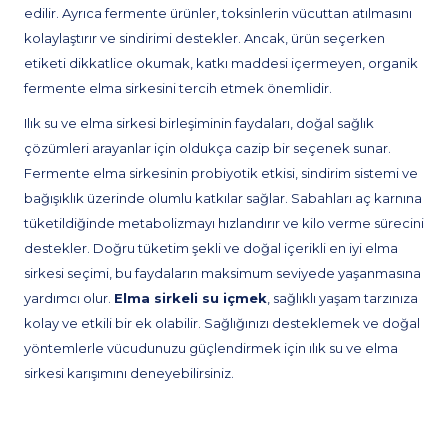
edilir. Ayrıca fermente ürünler, toksinlerin vücuttan atılmasını
kolaylaştırır ve sindirimi destekler. Ancak, ürün seçerken
etiketi dikkatlice okumak, katkı maddesi içermeyen, organik
fermente elma sirkesini tercih etmek önemlidir.
Ilık su ve elma sirkesi birleşiminin faydaları, doğal sağlık
çözümleri arayanlar için oldukça cazip bir seçenek sunar.
Fermente elma sirkesinin probiyotik etkisi, sindirim sistemi ve
bağışıklık üzerinde olumlu katkılar sağlar. Sabahları aç karnına
tüketildiğinde metabolizmayı hızlandırır ve kilo verme sürecini
destekler. Doğru tüketim şekli ve doğal içerikli en iyi elma
sirkesi seçimi, bu faydaların maksimum seviyede yaşanmasına
yardımcı olur.
Elma sirkeli su içmek
, sağlıklı yaşam tarzınıza
kolay ve etkili bir ek olabilir. Sağlığınızı desteklemek ve doğal
yöntemlerle vücudunuzu güçlendirmek için ılık su ve elma
sirkesi karışımını deneyebilirsiniz.