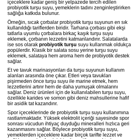
içeceklere kadar geniş bir yelpazede tercih edilen
probiyotik turşu suyu, yemeklerin tadını zenginleştirirken
sağlığa katkıda bulunur.
Örneğin, sıcak çorbalar probiyotik turşu suyunun en sık
kullanıldığı tariflerden biridir. Tarhana çorbası gibi ekşi
tatlarla uyumlu çorbalara birkaç kaşık turşu suyu
eklemek, çorbanın lezzetini katmanlandırır. Salatalarda
ise sos olarak
probiyotik turşu
suyu kullanmak oldukça
popülerdir. Klasik bir salata sosu yerine turşu suyu
eklemek, salataya hem aroma hem de probiyotik destek
sağlar.
Et ve tavuk marinasyonları da turşu suyunun kullanım
alanları arasında öne çıkar. Etleri veya tavukları
pişirmeden önce turşu suyu ile marine etmek, hem
lezzetlerini artırır hem de daha yumuşak olmalarını
sağlar. Deniz ürünleri için de kullanılabilen turşu suyu,
özellikle karides ve somon gibi deniz mahsullerine hafif
bir asidik tat kazandırır.
Spor içeceklerinde de probiyotik turşu suyu kullanımına
rastlanmaktadır. Yüksek elektrolit içeriği sayesinde spor
sonrası vücudun ihtiyaç duyduğu mineralleri hızlıca geri
kazanmasını sağlar. Böylece probiyotik turşu suyu,
yemeklerden içeceklere kadar birçok tarifte lezzet ve