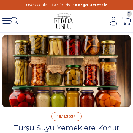
Üye Olanlara İlk Siparişte
Kargo Ücretsiz
0
19.11.2024
Turşu Suyu Yemeklere Konur