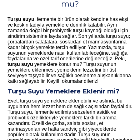
mu?
Turşu suyu
, fermente bir ürün olarak kendine has ekşi
ve keskin tadıyla yemeklere derinlik katabilir. Aynı
zamanda doğal bir probiyotik turşu kaynağı olduğu için
sindirim sistemine fayda sağlar. Son yıllarda turşu suyu;
çorbalardan salatalara, soslardan et marinasyonlarına
kadar birçok yemekte tercih ediliyor. Yazımızda, turşu
suyunun yemeklerde nasıl kullanılabileceğine, sağlığa
faydalarına ve özel tarif önerilerine değineceğiz. Peki,
turşu suyu
yemeklere konur mu? Turşu suyunun
yemeklere eklenmesi, yemeklerin lezzetini bir üst
seviyeye taşıyabilir ve sağlıklı beslenme alışkanlıklarına
katkı sağlayabilir. Keyifli okumalar dileriz!
Turşu Suyu Yemeklere Eklenir mi?
Evet, turşu suyu yemeklere eklenebilir ve aslında bu
uygulama hem lezzet hem de sağlık açısından faydalıdır.
Turşu suyu, fermente edilmiş sebzelerin asidik ve
probiyotik özellikleriyle yemeklere farklı bir aroma
kazandırır. Özellikle çorba, salata sosları, et
marinasyonları ve hatta sandviç gibi yiyeceklerde
popüler olarak kullanılmaktadır. Turşu suyunun