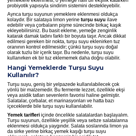
yemeklere eklenmesi, o yemeğe hafif bir ekşilik katarken
probiyotik yapısıyla sindirim sistemini destekleyebilir.
Ayrıca turşu suyunun yemeklere eklenmesi oldukça
kolaydır. Bir salataya limon yerine
turşu suyu
ilave
edebilir veya çorbaların pişme sürecinde birkaç kaşık
ekleyebilirsiniz. Bu basit ekleme, yemeğe zenginlik
katarak damak tadını farklı bir boyuta taşır. Ancak dikkat
edilmesi gereken bir nokta, turşu suyu eklenirken tuz
oranının kontrol edilmesidir; çünkü turşu suyu doğal
olarak tuzlu bir içerik taşır. Bu nedenle, turşu suyu
kullanırken ek bir tuz eklememek daha doğru olabilir.
Hangi Yemeklerde Turşu Suyu
Kullanılır?
Turşu suyu, geniş bir yelpazede kullanılabilecek çok
yönlü bir malzemedir. Bu fermente lezzet, özellikle ekşi
veya asidik tatları sevenlerin favorisi haline gelmiştir.
Salatalar, çorbalar, et marinasyonları ve hatta bazı
içeceklerde bile turşu suyu kullanılabilir.
Yemek tarifleri
içinde öncelikle salatalardan başlayalım.
Turşu suyunun, özellikle yeşillik veya sebze salatalarına
eklenmesi oldukça yaygındır. Salata soslarında limon ya
da sirke yerine birkaç yemek kaşığı turşu suyu