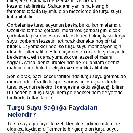
ekleyerek, salataya benzersiz bir asidik tat
kazandırabilirsiniz. Salataların yanı sıra, kısır gibi
fermente tatlarla uyumlu olan mezelerde de turşu suyu
kullanılabilir.
Çorbalar ise turşu suyunun başka bir kullanım alanıdır.
Özellikle tarhana çorbası, mercimek çorbası gibi sıcak
çorbalarda pişirme esnasında eklenen birkaç kaşık turşu
suyu, çorbanın lezzetini artırarak damakta hoş bir tat
bırakır. Et yemeklerinde ise turşu suyu marinasyon için
ideal bir alternatiftir. Etleri pişirmeden önce turşu suyu ile
bekletmek, etin daha yumuşak ve lezzetli olmasını
sağlar. Ayrıca, deniz ürünlerinde de kullanılarak deniz
mahsullerine hafif bir ekşilik ve derinlik katılabilir.
Son olarak, bazı içecek tariflerinde turşu suyu görmek de
mümkündür. Özellikle spor sonrası içilen içeceklerde,
turşu suyunun elektrolit dengesine katkı sağladığı bilinir.
Bu nedenle, turşu suyu hem geleneksel hem de yaratıcı
tariflerde kullanılabilir.
Turşu Suyu Sağlığa Faydaları
Nelerdir?
Turşu suyu, probiyotik özellikleri ile sindirim sistemine
oldukça faydalıdır. Fermente bir gıda olan turşu suyu,