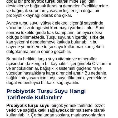
doğal bir
probiyotik turşu
olarak mide sağlığını
destekler ve bağırsak florasını dengeler. Özellikle mide
ve bağırsak sorunları yaşayan kişiler için doğal bir
probiyotik kaynağı olarak öne çıkar.
Ayrıca turşu suyu, yüksek elektrolit içeriği sayesinde
vücudun sıvı dengesini korumaya yardımcı olur. Spor
sonrası tüketildiğinde kas kramplarını önleyici etkisi
olduğu bilinmektedir. Turşu suyunun içerdiği sirke de
kan şekerini dengelemeye katkıda bulunabilir, bu
sayede yemeklerde turşu suyu kullanmak kan şekeri
dalgalanmalarının önüne geçebilir.
Bununla birlikte, turşu suyu vitamin ve mineraller
açısından da zengin bir kaynaktır. İçeriğindeki C vitamini
ve antioksidanlar, bağışıklık sistemini güçlendirir ve
vücudun hastalıklara karşı direncini artırır. Bu nedenle,
sağlıklı bir yaşam için turşu suyu tüketmek, yemeklere
doğal ve besleyici bir katkı sağlayabilir.
Probiyotik Turşu Suyu Hangi
Tariflerde Kullanılır?
Probiyotik turşu suyu
, birçok yemek tarifinde lezzet
verici ve sağlığa katkı sağlayacak bir malzeme olarak
kullanılabilir. Çorbalardan soslara, marinasyonlardan