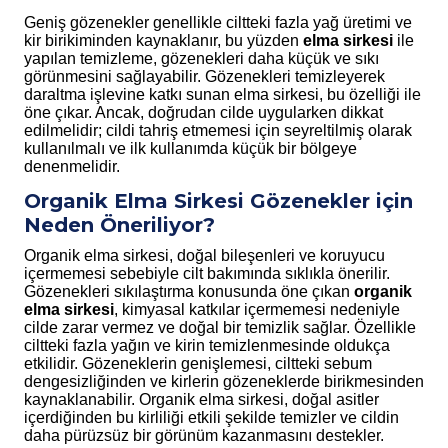
Geniş gözenekler genellikle ciltteki fazla yağ üretimi ve
kir birikiminden kaynaklanır, bu yüzden
elma sirkesi
ile
yapılan temizleme, gözenekleri daha küçük ve sıkı
görünmesini sağlayabilir. Gözenekleri temizleyerek
daraltma işlevine katkı sunan elma sirkesi, bu özelliği ile
öne çıkar. Ancak, doğrudan cilde uygularken dikkat
edilmelidir; cildi tahriş etmemesi için seyreltilmiş olarak
kullanılmalı ve ilk kullanımda küçük bir bölgeye
denenmelidir.
Organik Elma Sirkesi Gözenekler için
Neden Öneriliyor?
Organik elma sirkesi, doğal bileşenleri ve koruyucu
içermemesi sebebiyle cilt bakımında sıklıkla önerilir.
Gözenekleri sıkılaştırma konusunda öne çıkan
organik
elma sirkesi
, kimyasal katkılar içermemesi nedeniyle
cilde zarar vermez ve doğal bir temizlik sağlar. Özellikle
ciltteki fazla yağın ve kirin temizlenmesinde oldukça
etkilidir. Gözeneklerin genişlemesi, ciltteki sebum
dengesizliğinden ve kirlerin gözeneklerde birikmesinden
kaynaklanabilir. Organik elma sirkesi, doğal asitler
içerdiğinden bu kirliliği etkili şekilde temizler ve cildin
daha pürüzsüz bir görünüm kazanmasını destekler.