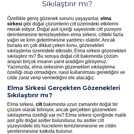
Sıkılaştırır mı?
Özellikle geniş gözenek sorunu yaşayanlar,
elma
sirkesi
gibi doğal çözümlerin cilt üzerindeki etkilerini
merak ediyor. Doğal asit içeriği sayesinde cilt yüzeyini
derinlemesine temizleyebilen elma sirkesi, ciltteki fazla
yağın ve kirin giderilmesine yardımcı olabilir. Ancak
burada en çok dikkat çeken konu, gözenekleri
sıkılaştırma üzerindeki etkisidir. Elma sirkesi gözenekleri
sıkılaştırır mı?
Bu soruya doğal cilt bakımında çözüm
arayan birçok insanın yanıt aradığını görüyoruz.
Yazımızda, elma sirkesinin gözenekleri sıkılaştırma
özelliği olup olmadığını, nasıl kullanılması gerektiğini ve
cilde zarar verip vermediğini ele alacağız.
Elma Sirkesi Gerçekten Gözenekleri
Sıkılaştırır mı?
Elma sirkesi,
cilt
bakımında uzun zamandır doğal bir
çözüm olarak biliniyor, ancak gerçekten gözenekleri
sıkılaştırma özelliği var mı? Elma sirkesi içeriğinde malik
asit gibi doğal asitler bulundurur, bu asitler cilt
yüzeyindeki ölü hücrelerin temizlenmesine ve cildin
yenilenmesine katkıda bulunur.