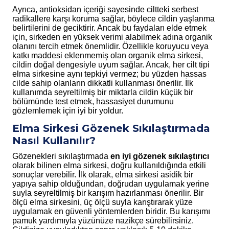
Ayrıca, antioksidan içeriği sayesinde ciltteki serbest
radikallere karşı koruma sağlar, böylece cildin yaşlanma
belirtilerini de geciktirir. Ancak bu faydaları elde etmek
için, sirkeden en yüksek verimi alabilmek adına organik
olanını tercih etmek önemlidir. Özellikle koruyucu veya
katkı maddesi eklenmemiş olan organik elma sirkesi,
cildin doğal dengesiyle uyum sağlar. Ancak, her cilt tipi
elma sirkesine aynı tepkiyi vermez; bu yüzden hassas
cilde sahip olanların dikkatli kullanması önerilir. İlk
kullanımda seyreltilmiş bir miktarla cildin küçük bir
bölümünde test etmek, hassasiyet durumunu
gözlemlemek için iyi bir yoldur.
Elma Sirkesi Gözenek Sıkılaştırmada
Nasıl Kullanılır?
Gözenekleri sıkılaştırmada
en iyi gözenek sıkılaştırıcı
olarak bilinen elma sirkesi, doğru kullanıldığında etkili
sonuçlar verebilir. İlk olarak, elma sirkesi asidik bir
yapıya sahip olduğundan, doğrudan uygulamak yerine
suyla seyreltilmiş bir karışım hazırlanması önerilir. Bir
ölçü elma sirkesini, üç ölçü suyla karıştırarak yüze
uygulamak en güvenli yöntemlerden biridir. Bu karışımı
pamuk yardımıyla yüzünüze nazikçe sürebilirsiniz.