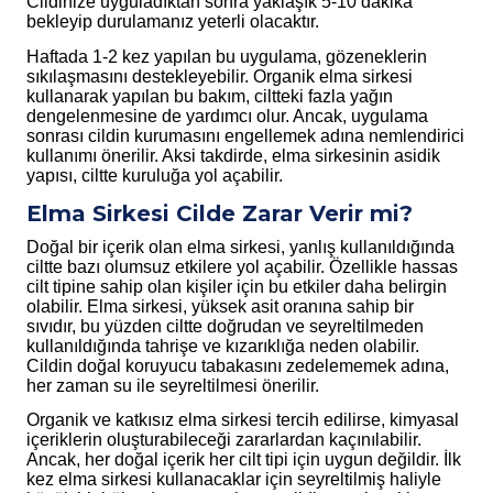
Cildinize uyguladıktan sonra yaklaşık 5-10 dakika
bekleyip durulamanız yeterli olacaktır.
Haftada 1-2 kez yapılan bu uygulama, gözeneklerin
sıkılaşmasını destekleyebilir. Organik elma sirkesi
kullanarak yapılan bu bakım, ciltteki fazla yağın
dengelenmesine de yardımcı olur. Ancak, uygulama
sonrası cildin kurumasını engellemek adına nemlendirici
kullanımı önerilir. Aksi takdirde, elma sirkesinin asidik
yapısı, ciltte kuruluğa yol açabilir.
Elma Sirkesi Cilde Zarar Verir mi?
Doğal bir içerik olan elma sirkesi, yanlış kullanıldığında
ciltte bazı olumsuz etkilere yol açabilir. Özellikle hassas
cilt tipine sahip olan kişiler için bu etkiler daha belirgin
olabilir. Elma sirkesi, yüksek asit oranına sahip bir
sıvıdır, bu yüzden ciltte doğrudan ve seyreltilmeden
kullanıldığında tahrişe ve kızarıklığa neden olabilir.
Cildin doğal koruyucu tabakasını zedelememek adına,
her zaman su ile seyreltilmesi önerilir.
Organik ve katkısız elma sirkesi tercih edilirse, kimyasal
içeriklerin oluşturabileceği zararlardan kaçınılabilir.
Ancak, her doğal içerik her cilt tipi için uygun değildir. İlk
kez elma sirkesi kullanacaklar için seyreltilmiş haliyle