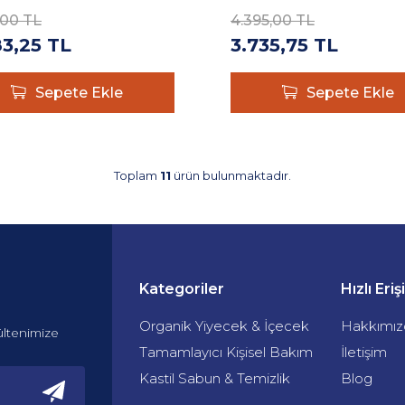
,00
TL
4.395,00
TL
83,25
TL
3.735,75
TL
Sepete Ekle
Sepete Ekle
Toplam
11
ürün bulunmaktadır.
Kategoriler
Hızlı Eri
Organik Yiyecek & İçecek
Hakkımız
ültenimize
Tamamlayıcı Kişisel Bakım
İletişim
Kastil Sabun & Temizlik
Blog