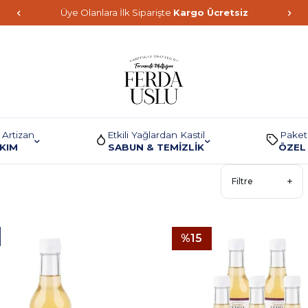
Üye Olanlara İlk Siparişte
Kargo Ücretsiz
 Artizan
Etkili Yağlardan Kastil
Paket
AKIM
SABUN & TEMİZLİK
ÖZEL 
Filtre
%
15