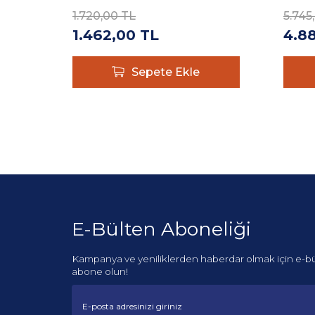
1.720,00
TL
5.745
1.462,00
TL
4.8
Sepete Ekle
E-Bülten Aboneliği
Kampanya ve yeniliklerden haberdar olmak için e-b
abone olun!