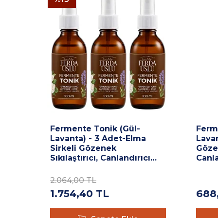
Fermente Tonik (Gül-
Ferm
Lavanta) - 3 Adet-Elma
Lavan
Sirkeli Gözenek
Gözen
Sıkılaştırıcı, Canlandırıcı
Canla
100 ML
2.064,00
TL
1.754,40
TL
688