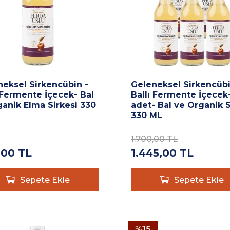
neksel Sirkencübin -
Geleneksel Sirkencübi
 Fermente İçecek- Bal
Ballı Fermente İçecek-
anik Elma Sirkesi 330
adet- Bal ve Organik S
330 ML
1.700,00
TL
,00
TL
1.445,00
TL
Sepete Ekle
Sepete Ekle
%
15