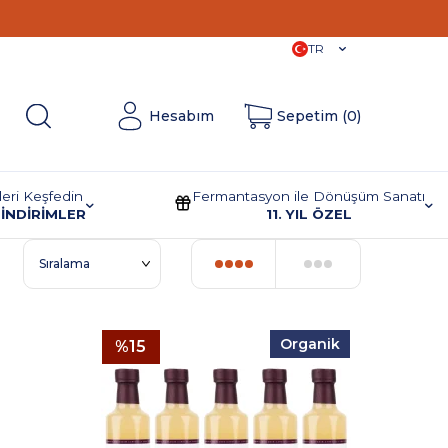
11. Yıla
Özel İndirimler!
TR
Hesabım
Sepetim (
0
)
leri Keşfedin
Fermantasyon ile Dönüşüm Sanatı
İNDİRİMLER
11. YIL ÖZEL
Organik
%
15