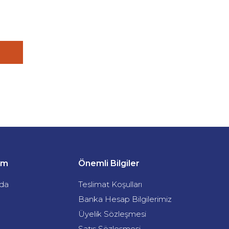
şim
Önemli Bilgiler
da
Teslimat Koşulları
Banka Hesap Bilgilerimiz
Üyelik Sözleşmesi
Satış Sözleşmesi