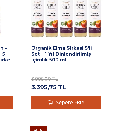
n -
Organik Elma Sirkesi 5'li
 5
Set - 1 Yıl Dinlendirilmiş
irke
İçimlik 500 ml
3.995,00
TL
3.395,75
TL
Sepete Ekle
%
15