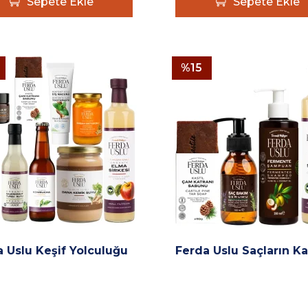
Sepete Ekle
Sepete Ekle
%
15
 Uslu Keşif Yolculuğu
Ferda Uslu Saçların Ka