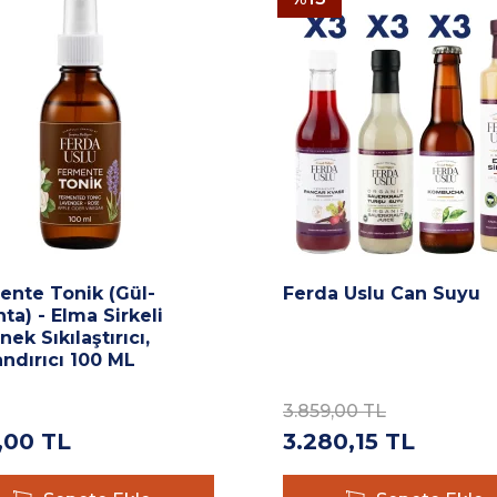
ente Tonik (Gül-
Ferda Uslu Can Suyu
ta) - Elma Sirkeli
ek Sıkılaştırıcı,
ndırıcı 100 ML
3.859,00
TL
,00
TL
3.280,15
TL