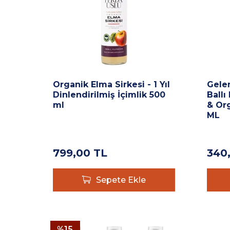
Organik Elma Sirkesi - 1 Yıl
Gele
Dinlendirilmiş İçimlik 500
Ballı
ml
& Org
ML
799,00
TL
340
Sepete Ekle
%
15