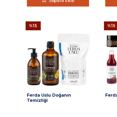
Sepete Ekle
%
15
%
15
Ferda Uslu Doğanın
Ferda
Temizliği