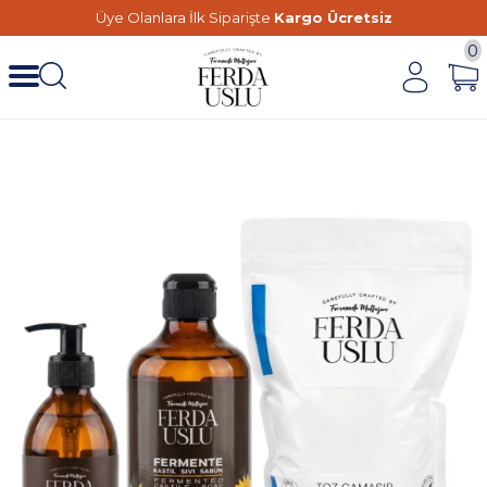
Üye Olanlara İlk Siparişte
Kargo Ücretsiz
0