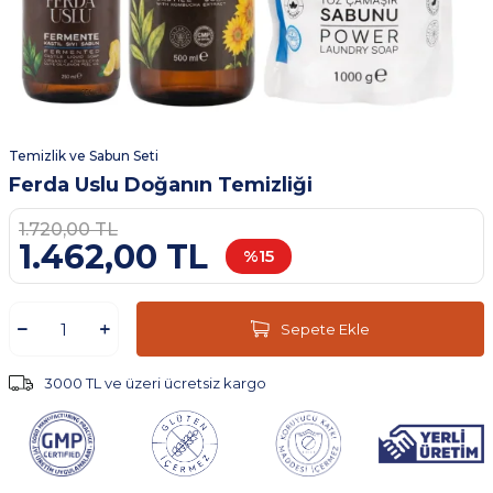
Temizlik ve Sabun Seti
Ferda Uslu Doğanın Temizliği
1.720,00
TL
1.462,00
TL
%
15
Sepete Ekle
3000 TL ve üzeri ücretsiz kargo