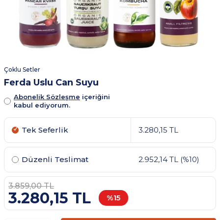
Çoklu Setler
Ferda Uslu Can Suyu
Abonelik Sözleşme
içeriğini
kabul ediyorum.
Tek Seferlik
3.280,15 TL
Düzenli Teslimat
2.952,14 TL
(%10)
3.859,00
TL
3.280,15
TL
%
15
İstediğin Zaman Ücretsiz Ertele veya İptal Et