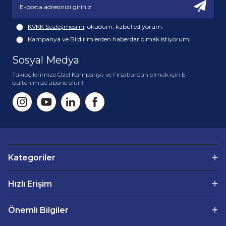
üretilmektedir. Direk ısı ve ışıktan koruyarak serin ve
loş bir yerde muhafaza ediniz. gıda ürünlerinin kapağı
açıldıktan sonra buzdolabında muhafaza ediniz. Her
KVKK Sözleşmesi'ni
, okudum, kabul ediyorum.
ürünün içerik, kullanım şekli ve muhafaza şekli ile ilgili
Kampanya ve Bildirimlerden haberdar olmak istiyorum.
ayrıntılı bilgiye ilgili ürünün kendi sayfasından
ulaşabilirsiniz.
Sosyal Medya
Takipçilerimize Özel Kampanya ve Fırsatlardan olmak için E-
bültenimize abone olun!
Kategoriler
Hızlı Erişim
Önemli Bilgiler