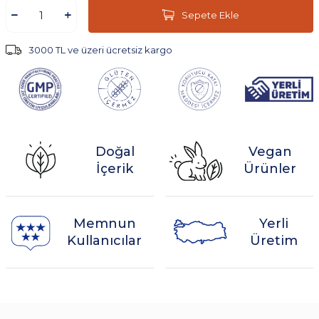
Aboneliğe Özel İndirimden Yararlan,
Sepete Ekle
Düzenli Olarak Kapına Gelsin
3000 TL ve üzeri ücretsiz kargo
Doğal
Vegan
İçerik
Ürünler
Memnun
Yerli
Kullanıcılar
Üretim