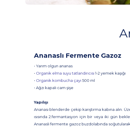
A
Ananaslı Fermente Gazoz
• Yarım olgun ananas
•
Organik elma suyu tatlandırıcısı
1-2 yemek kaşığı
•
Organik kombucha çayı
500 ml
• Ağzı kapalı cam şişe
Yapılışı
Ananası blenderde çekip karıştırma kabına alın. Üz
ısısında 2.fermantasyon için bir veya iki gün be
Ananaslı fermente gazoz buzdolabında soğutularak s