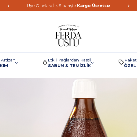
Üye Olanlara İlk Siparişte
Kargo Ücretsiz
 Artizan
Etkili Yağlardan Kastil
Paket
AKIM
SABUN & TEMİZLİK
ÖZEL 