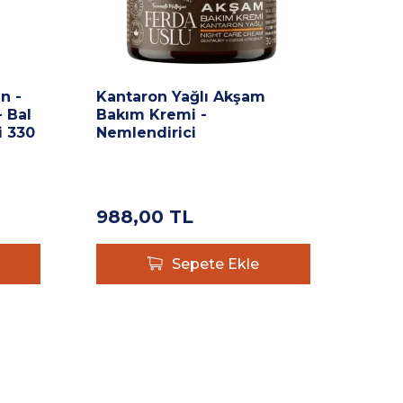
n -
Kantaron Yağlı Akşam
Panc
 Bal
Bakım Kremi -
Panc
i 330
Nemlendirici
Havu
İçec
988,00
TL
340
Sepete Ekle