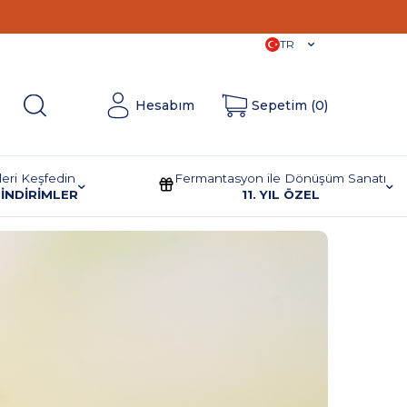
11. Yıla
Özel İndirimler!
TR
Hesabım
Sepetim (
0
)
leri Keşfedin
Fermantasyon ile Dönüşüm Sanatı
İNDİRİMLER
11. YIL ÖZEL