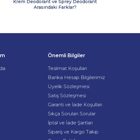
Krem Deodorant ve Sprey Deodorant
E
Arasındaki Farklar?
şim
Önemli Bilgiler
da
Teslimat Koşulları
Banka Hesap Bilgilerimiz
Üyelik Sözleşmesi
Satış Sözleşmesi
Garanti ve İade Koşulları
Sıkça Sorulan Sorular
İptal ve İade Şartları
Sipariş ve Kargo Takip