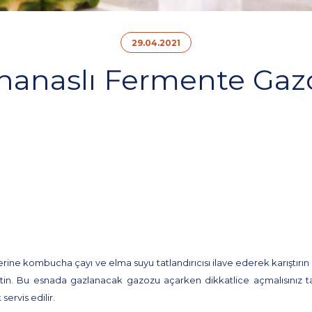
29.04.2021
nanaslı Fermente Gaz
erine kombucha çayı ve elma suyu tatlandırıcısı ilave ederek karıştırı
kletin. Bu esnada gazlanacak gazozu açarken dikkatlice açmalısın
ervis edilir.