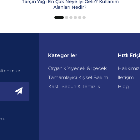
Tarçın Yağı En Çok Neye İyi Gelir? Kullanım
Alanları Nedir?
Kategoriler
Hızlı Eri
Organik Yiyecek & İçecek
Hakkımız
ültenimize
Tamamlayıcı Kişisel Bakım
İletişim
Kastil Sabun & Temizlik
Blog
um.