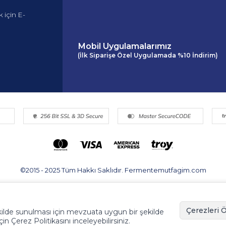
 için E-
Mobil Uygulamalarımız
(İlk Siparişe Özel Uygulamada %10 İndirim)
©2015 - 2025 Tüm Hakkı Saklıdır. Fermentemutfagim.com
Dijital Pazarlama Partneri | Tohum Medya™
Çerezleri Ö
 şekilde sunulması için mevzuata uygun bir şekilde
için Çerez Politikasını inceleyebilirsiniz.