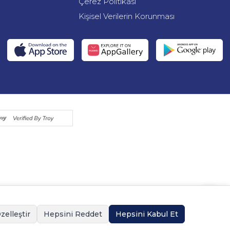
Çerez Politikası
Kişisel Verilerin Korunması
zelleştir
Hepsini Reddet
Hepsini Kabul Et