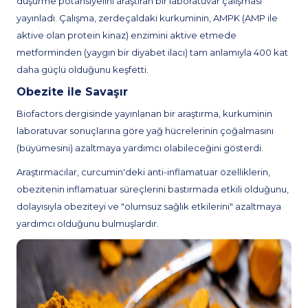
düşürme potansiyelini araştıran bir laboratuvar çalışması
yayınladı. Çalışma, zerdeçaldaki kurkuminin, AMPK (AMP ile
aktive olan protein kinaz) enzimini aktive etmede
metforminden (yaygın bir diyabet ilacı) tam anlamıyla 400 kat
daha güçlü olduğunu keşfetti.
Obezite ile Savaşır
Biofactors dergisinde yayınlanan bir araştırma, kurkuminin
laboratuvar sonuçlarına göre yağ hücrelerinin çoğalmasını
(büyümesini) azaltmaya yardımcı olabileceğini gösterdi.
Araştırmacılar, curcumin'deki anti-inflamatuar özelliklerin,
obezitenin inflamatuar süreçlerini bastırmada etkili olduğunu,
dolayısıyla obeziteyi ve "olumsuz sağlık etkilerini" azaltmaya
yardımcı olduğunu bulmuşlardır.