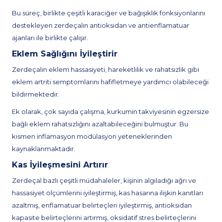
Bu süreç, birlikte çeşitli karaciğer ve bağışıklık fonksiyonlarını
destekleyen zerdeçalın antioksidan ve antienflamatuar
ajanları ile birlikte çalışır.
Eklem Sağlığını İyileştirir
Zerdeçalın eklem hassasiyeti, hareketlilik ve rahatsızlık gibi
eklem artriti semptomlarını hafifletmeye yardımcı olabileceği
bildirmektedir.
Ek olarak, çok sayıda çalışma, kurkumin takviyesinin egzersize
bağlı eklem rahatsızlığını azaltabileceğini bulmuştur. Bu
kısmen inflamasyon modülasyon yeteneklerinden
kaynaklanmaktadır.
Kas İyileşmesini Artırır
Zerdeçal bazlı çeşitli müdahaleler, kişinin algıladığı ağrı ve
hassasiyet ölçümlerini iyileştirmiş, kas hasarına ilişkin kanıtları
azaltmış, enflamatuar belirteçleri iyileştirmiş, antioksidan
kapasite belirteçlerini artırmış, oksidatif stres belirteçlerini