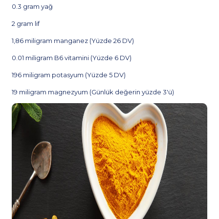
0.3 gram yağ
2 gram lif
1,86 miligram manganez (Yüzde 26 DV)
0.01 miligram B6 vitamini (Yüzde 6 DV)
196 miligram potasyum (Yüzde 5 DV)
19 miligram magnezyum (Günlük değerin yüzde 3'ü)