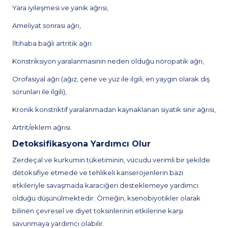
Yara iyileşmesi ve yanık ağrısı,
Ameliyat sonrası ağrı,
İltihaba bağlı artritik ağrı
Konstriksiyon yaralanmasının neden olduğu nöropatik ağrı,
Orofasiyal ağrı (ağız, çene ve yüz ile ilgili, en yaygın olarak diş
sorunları ile ilgili),
Kronik konstriktif yaralanmadan kaynaklanan siyatik sinir ağrısı,
Artrit/eklem ağrısı.
Detoksifikasyona Yardımcı Olur
Zerdeçal ve kurkumin tüketiminin, vücudu verimli bir şekilde
detoksifiye etmede ve tehlikeli kanserojenlerin bazı
etkileriyle savaşmada karaciğeri desteklemeye yardımcı
olduğu düşünülmektedir. Örneğin, ksenobiyotikler olarak
bilinen çevresel ve diyet toksinlerinin etkilerine karşı
savunmaya yardımcı olabilir.