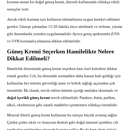
koruma sunan bir doğal güneş kremi, düzenli kullanımda oldukça etkili
sonuçlar verir.
Ancak etkili koruma için kullanım talimatlarına uygun hareket edilmesi
gerekir. Güneşe çıkmadan 15-20 dakika önce sürülmeli ve terleme, yüzme
gibi durumlarda yeniden uygulanmalıdır. Ayrıca geniş spektrumlu (UVA
ve UVB korumalı) olmasına dikkat edilmelidir.
Güneş Kremi Seçerken Hamilelikte Nelere
Dikkat Edilmeli?
Hamilelik döneminde güneş kremi seçerken bazı özel kriterlere dikkat
etmek gerekir. Cilt, bu dönemde normalden daha hassas hale geldiği için
kullanılan her ürünün güvenliği anne ve bebek sağlığı açısından çok
önemlidir. İlk olarak, tercih edilen ürünün içeriği mutlaka okunmalı ve
doğal içerikli güneş kremi
tercih edilmelidir. Paraben, ftalat, parfüm,
alkol, oksibenzon gibi zararlı maddeler içermemesi oldukça önemlidir.
Mineral filtreli güneş kremi kullanımı bu süreçte büyük avantaj sağlar.
Çünkü çinko oksit ve titanyum dioksit gibi doğal mineral içerikler, cilt
tarafından emilmeden yüzeyde koruma sağlar. Bu da hem alerji riskini