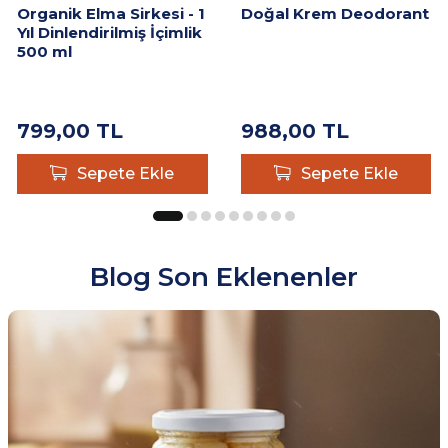
Organik Elma Sirkesi - 1
Doğal Krem Deodorant
Yıl Dinlendirilmiş İçimlik
500 ml
799,00
TL
988,00
TL
Sepete Ekle
Sepete Ekle
Blog Son Eklenenler