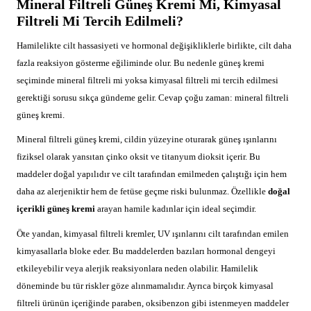
Mineral Filtreli Güneş Kremi Mi, Kimyasal
Filtreli Mi Tercih Edilmeli?
Hamilelikte cilt hassasiyeti ve hormonal değişikliklerle birlikte, cilt daha
fazla reaksiyon gösterme eğiliminde olur. Bu nedenle güneş kremi
seçiminde mineral filtreli mi yoksa kimyasal filtreli mi tercih edilmesi
gerektiği sorusu sıkça gündeme gelir. Cevap çoğu zaman: mineral filtreli
güneş kremi.
Mineral filtreli güneş kremi, cildin yüzeyine oturarak güneş ışınlarını
fiziksel olarak yansıtan çinko oksit ve titanyum dioksit içerir. Bu
maddeler doğal yapılıdır ve cilt tarafından emilmeden çalıştığı için hem
daha az alerjeniktir hem de fetüse geçme riski bulunmaz. Özellikle
doğal
içerikli güneş kremi
arayan hamile kadınlar için ideal seçimdir.
Öte yandan, kimyasal filtreli kremler, UV ışınlarını cilt tarafından emilen
kimyasallarla bloke eder. Bu maddelerden bazıları hormonal dengeyi
etkileyebilir veya alerjik reaksiyonlara neden olabilir. Hamilelik
döneminde bu tür riskler göze alınmamalıdır. Ayrıca birçok kimyasal
filtreli ürünün içeriğinde paraben, oksibenzon gibi istenmeyen maddeler