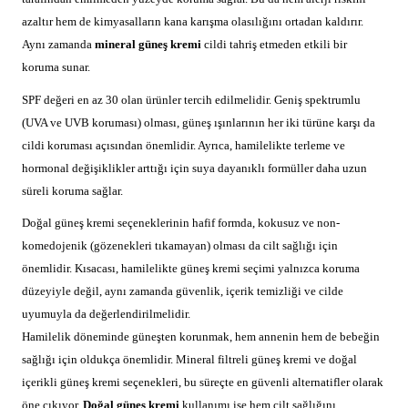
azaltır hem de kimyasalların kana karışma olasılığını ortadan kaldırır.
Aynı zamanda
mineral güneş kremi
cildi tahriş etmeden etkili bir
koruma sunar.
SPF değeri en az 30 olan ürünler tercih edilmelidir. Geniş spektrumlu
(UVA ve UVB koruması) olması, güneş ışınlarının her iki türüne karşı da
cildi koruması açısından önemlidir. Ayrıca, hamilelikte terleme ve
hormonal değişiklikler arttığı için suya dayanıklı formüller daha uzun
süreli koruma sağlar.
Doğal güneş kremi seçeneklerinin hafif formda, kokusuz ve non-
komedojenik (gözenekleri tıkamayan) olması da cilt sağlığı için
önemlidir. Kısacası, hamilelikte güneş kremi seçimi yalnızca koruma
düzeyiyle değil, aynı zamanda güvenlik, içerik temizliği ve cilde
uyumuyla da değerlendirilmelidir.
Hamilelik döneminde güneşten korunmak, hem annenin hem de bebeğin
sağlığı için oldukça önemlidir. Mineral filtreli güneş kremi ve doğal
içerikli güneş kremi seçenekleri, bu süreçte en güvenli alternatifler olarak
öne çıkıyor.
Doğal güneş kremi
kullanımı ise hem cilt sağlığını