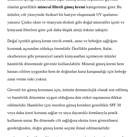
olanlar genellikle
mineral filtreli güneş kremi
kategorisine girer. Bu
ürünler, cilt yüzeyinde fiziksel bir bariyer oluşturarak UV ışınlarını
yansıtır. Çinko oksit ve titanyum dioksit gibi doğal mineraller içerir ve
kimyasal filtrelere göre çok daha düşük alerji riskine sahiptir.
Doğal içerikli güneş kremi tercih etmek, anne ve bebeğin sağlığını
korumak açısından oldukça önemlidir. Özellikle paraben, ftalat,
oksibenzon gibi potansiyel zararlı kimyasalları içermeyen ürünler
hamilelik döneminde güvenle kullanılabilir. Mineral güneş kremi hem
hassas ciltlere uygundur hem de doğrudan kana karışmadığı için bebeğe
zarar verme riski yoktur.
Güvenli bir güneş koruması için, ürünün dermatolojik olarak test edilmiş
ve hamilelik dönemine uygun olduğuna dair etiket taşımasına dikkat
edilmelidir. Hamileler için önerilen güneş kremleri genellikle SPF 30
veya daha üzeri koruma sağlar ve suya dayanıklı formlarıyla pratik
kullanım sunar. Bu dönemde cilt sağlığına ekstra özen gösterilmesi
gerektiğinden, doğru güneş kremi seçimi ihmal edilmemelidir.