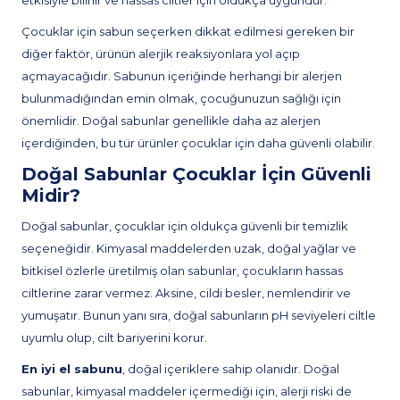
etkisiyle bilinir ve hassas ciltler için oldukça uygundur.
Çocuklar için sabun seçerken dikkat edilmesi gereken bir
diğer faktör, ürünün alerjik reaksiyonlara yol açıp
açmayacağıdır. Sabunun içeriğinde herhangi bir alerjen
bulunmadığından emin olmak, çocuğunuzun sağlığı için
önemlidir. Doğal sabunlar genellikle daha az alerjen
içerdiğinden, bu tür ürünler çocuklar için daha güvenli olabilir.
Doğal Sabunlar Çocuklar İçin Güvenli
Midir?
Doğal sabunlar, çocuklar için oldukça güvenli bir temizlik
seçeneğidir. Kimyasal maddelerden uzak, doğal yağlar ve
bitkisel özlerle üretilmiş olan sabunlar, çocukların hassas
ciltlerine zarar vermez. Aksine, cildi besler, nemlendirir ve
yumuşatır. Bunun yanı sıra, doğal sabunların pH seviyeleri ciltle
uyumlu olup, cilt bariyerini korur.
En iyi el sabunu
, doğal içeriklere sahip olanıdır. Doğal
sabunlar, kimyasal maddeler içermediği için, alerji riski de