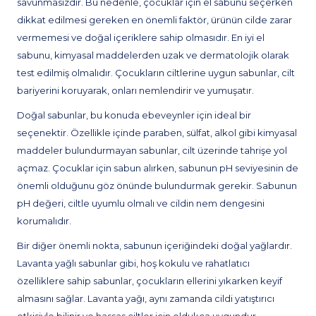
savunmasızdır. Bu nedenle, çocuklar için el sabunu seçerken
dikkat edilmesi gereken en önemli faktör, ürünün cilde zarar
vermemesi ve doğal içeriklere sahip olmasıdır. En iyi el
sabunu, kimyasal maddelerden uzak ve dermatolojik olarak
test edilmiş olmalıdır. Çocukların ciltlerine uygun sabunlar, cilt
bariyerini koruyarak, onları nemlendirir ve yumuşatır.
Doğal sabunlar, bu konuda ebeveynler için ideal bir
seçenektir. Özellikle içinde paraben, sülfat, alkol gibi kimyasal
maddeler bulundurmayan sabunlar, cilt üzerinde tahrişe yol
açmaz. Çocuklar için sabun alırken, sabunun pH seviyesinin de
önemli olduğunu göz önünde bulundurmak gerekir. Sabunun
pH değeri, ciltle uyumlu olmalı ve cildin nem dengesini
korumalıdır.
Bir diğer önemli nokta, sabunun içeriğindeki doğal yağlardır.
Lavanta yağlı sabunlar gibi, hoş kokulu ve rahatlatıcı
özelliklere sahip sabunlar, çocukların ellerini yıkarken keyif
almasını sağlar. Lavanta yağı, aynı zamanda cildi yatıştırıcı