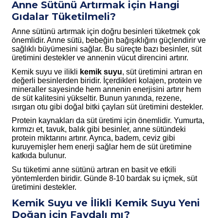
Anne Sütünü Artırmak için Hangi
Gıdalar Tüketilmeli?
Anne sütünü artırmak için doğru besinleri tüketmek çok
önemlidir. Anne sütü, bebeğin bağışıklığını güçlendirir ve
sağlıklı büyümesini sağlar. Bu süreçte bazı besinler, süt
üretimini destekler ve annenin vücut direncini artırır.
Kemik suyu ve ilikli
kemik suyu
, süt üretimini artıran en
değerli besinlerden biridir. İçerdikleri kolajen, protein ve
mineraller sayesinde hem annenin enerjisini artırır hem
de süt kalitesini yükseltir. Bunun yanında, rezene,
ısırgan otu gibi doğal bitki çayları süt üretimini destekler.
Protein kaynakları da süt üretimi için önemlidir. Yumurta,
kırmızı et, tavuk, balık gibi besinler, anne sütündeki
protein miktarını artırır. Ayrıca, badem, ceviz gibi
kuruyemişler hem enerji sağlar hem de süt üretimine
katkıda bulunur.
Su tüketimi anne sütünü artıran en basit ve etkili
yöntemlerden biridir. Günde 8-10 bardak su içmek, süt
üretimini destekler.
Kemik Suyu ve İlikli Kemik Suyu Yeni
Doğan için Faydalı mı?