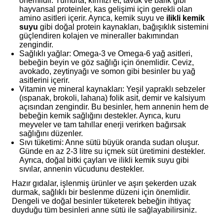
önemlidir. Yumurta, kırmızı et, tavuk ve balık gibi
hayvansal proteinler, kas gelişimi için gerekli olan
amino asitleri içerir. Ayrıca, kemik suyu ve
ilikli kemik
suyu
gibi doğal protein kaynakları, bağışıklık sistemini
güçlendiren kolajen ve mineraller bakımından
zengindir.
Sağlıklı yağlar: Omega-3 ve Omega-6 yağ asitleri,
bebeğin beyin ve göz sağlığı için önemlidir. Ceviz,
avokado, zeytinyağı ve somon gibi besinler bu yağ
asitlerini içerir.
Vitamin ve mineral kaynakları: Yeşil yapraklı sebzeler
(ıspanak, brokoli, lahana) folik asit, demir ve kalsiyum
açısından zengindir. Bu besinler, hem annenin hem de
bebeğin kemik sağlığını destekler. Ayrıca, kuru
meyveler ve tam tahıllar enerji verirken bağırsak
sağlığını düzenler.
Sıvı tüketimi: Anne sütü büyük oranda sudan oluşur.
Günde en az 2-3 litre su içmek süt üretimini destekler.
Ayrıca, doğal bitki çayları ve ilikli kemik suyu gibi
sıvılar, annenin vücudunu destekler.
Hazır gıdalar, işlenmiş ürünler ve aşırı şekerden uzak
durmak, sağlıklı bir beslenme düzeni için önemlidir.
Dengeli ve doğal besinler tüketerek bebeğin ihtiyaç
duyduğu tüm besinleri anne sütü ile sağlayabilirsiniz.