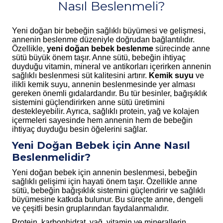
Nasıl Beslenmeli?
Yeni doğan bir bebeğin sağlıklı büyümesi ve gelişmesi,
annenin beslenme düzeniyle doğrudan bağlantılıdır.
Özellikle,
yeni doğan bebek beslenme
sürecinde anne
sütü büyük önem taşır. Anne sütü, bebeğin ihtiyaç
duyduğu vitamin, mineral ve antikorları içerirken annenin
sağlıklı beslenmesi süt kalitesini artırır.
Kemik suyu
ve
ilikli kemik suyu, annenin beslenmesinde yer alması
gereken önemli gıdalardandır. Bu tür besinler, bağışıklık
sistemini güçlendirirken anne sütü üretimini
destekleyebilir. Ayrıca, sağlıklı protein, yağ ve kolajen
içermeleri sayesinde hem annenin hem de bebeğin
ihtiyaç duyduğu besin öğelerini sağlar.
Yeni Doğan Bebek için Anne Nasıl
Beslenmelidir?
Yeni doğan bebek için annenin beslenmesi, bebeğin
sağlıklı gelişimi için hayati önem taşır. Özellikle anne
sütü, bebeğin bağışıklık sistemini güçlendirir ve sağlıklı
büyümesine katkıda bulunur. Bu süreçte anne, dengeli
ve çeşitli besin gruplarından faydalanmalıdır.
Protein, karbonhidrat, yağ, vitamin ve minerallerin