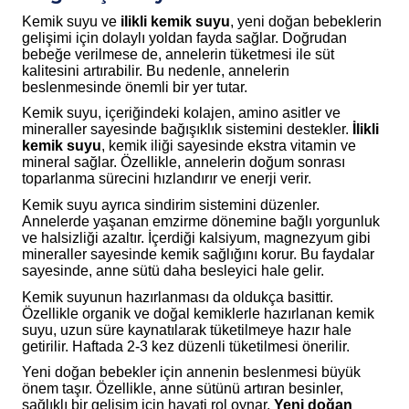
Kemik suyu ve
ilikli kemik suyu
, yeni doğan bebeklerin
gelişimi için dolaylı yoldan fayda sağlar. Doğrudan
bebeğe verilmese de, annelerin tüketmesi ile süt
kalitesini artırabilir. Bu nedenle, annelerin
beslenmesinde önemli bir yer tutar.
Kemik suyu, içeriğindeki kolajen, amino asitler ve
mineraller sayesinde bağışıklık sistemini destekler.
İlikli
kemik suyu
, kemik iliği sayesinde ekstra vitamin ve
mineral sağlar. Özellikle, annelerin doğum sonrası
toparlanma sürecini hızlandırır ve enerji verir.
Kemik suyu ayrıca sindirim sistemini düzenler.
Annelerde yaşanan emzirme dönemine bağlı yorgunluk
ve halsizliği azaltır. İçerdiği kalsiyum, magnezyum gibi
mineraller sayesinde kemik sağlığını korur. Bu faydalar
sayesinde, anne sütü daha besleyici hale gelir.
Kemik suyunun hazırlanması da oldukça basittir.
Özellikle organik ve doğal kemiklerle hazırlanan kemik
suyu, uzun süre kaynatılarak tüketilmeye hazır hale
getirilir. Haftada 2-3 kez düzenli tüketilmesi önerilir.
Yeni doğan bebekler için annenin beslenmesi büyük
önem taşır. Özellikle, anne sütünü artıran besinler,
sağlıklı bir gelişim için hayati rol oynar.
Yeni doğan