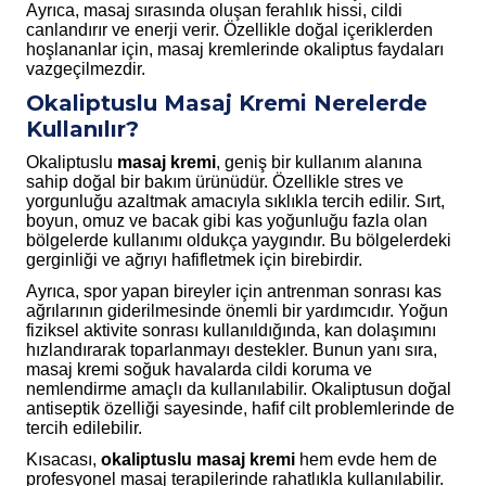
Ayrıca, masaj sırasında oluşan ferahlık hissi, cildi
canlandırır ve enerji verir. Özellikle doğal içeriklerden
hoşlananlar için, masaj kremlerinde okaliptus faydaları
vazgeçilmezdir.
Okaliptuslu Masaj Kremi Nerelerde
Kullanılır?
Okaliptuslu
masaj kremi
, geniş bir kullanım alanına
sahip doğal bir bakım ürünüdür. Özellikle stres ve
yorgunluğu azaltmak amacıyla sıklıkla tercih edilir. Sırt,
boyun, omuz ve bacak gibi kas yoğunluğu fazla olan
bölgelerde kullanımı oldukça yaygındır. Bu bölgelerdeki
gerginliği ve ağrıyı hafifletmek için birebirdir.
Ayrıca, spor yapan bireyler için antrenman sonrası kas
ağrılarının giderilmesinde önemli bir yardımcıdır. Yoğun
fiziksel aktivite sonrası kullanıldığında, kan dolaşımını
hızlandırarak toparlanmayı destekler. Bunun yanı sıra,
masaj kremi soğuk havalarda cildi koruma ve
nemlendirme amaçlı da kullanılabilir. Okaliptusun doğal
antiseptik özelliği sayesinde, hafif cilt problemlerinde de
tercih edilebilir.
Kısacası,
okaliptuslu masaj kremi
hem evde hem de
profesyonel masaj terapilerinde rahatlıkla kullanılabilir.