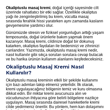
Okaliptuslu masaj kremi
, doğal içeriği sayesinde cilt
üzerinde rahatlatıcı bir etki sağlar. Özellikle okaliptus
yağı ile zenginleştirilmiş bu krem, vücutta masaj
sırasında ferahlık hissi yaratırken aynı zamanda kasların
gevşemesine yardımcı olur.
Günümüzde stresin ve fiziksel yorgunluğun arttığı yaşam
temposunda, doğal ürünlerle bakım yapmak önem
kazanıyor. Masaj kremi, cildinize doğal bir dokunuş
katarken, okaliptus faydaları ile bedeninizi ve zihninizi
canlandırır. Yazımızda, okaliptuslu masaj kremi nedir,
nasıl kullanılır gibi sıkça sorulan sorulara cevap bulacak
ve bu harika ürünün kullanım alanlarını keşfedeceksiniz.
Okaliptuslu Masaj Kremi Nasıl
Kullanılır?
Okaliptuslu masaj kreminin etkili bir şekilde kullanımı
için bazı adımları takip etmeniz yeterlidir. İlk olarak,
kremi uygulayacağınız bölgenin temiz ve kuru olmasına
dikkat edin. Bir miktar kremi avucunuza alın ve
vücudunuzun ihtiyacına göre belirli bölgelere nazikçe
uygulayın. Masaj sırasında dairesel hareketlerle kremi
cilde yedirmeniz önerilir. Bu yöntem, hem kan dolaşımını