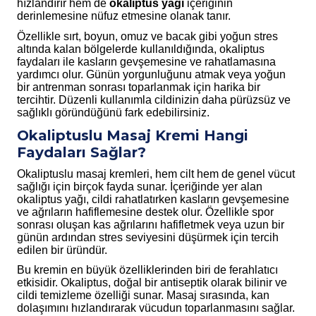
hızlandırır hem de
okaliptus yağı
içeriğinin
derinlemesine nüfuz etmesine olanak tanır.
Özellikle sırt, boyun, omuz ve bacak gibi yoğun stres
altında kalan bölgelerde kullanıldığında, okaliptus
faydaları ile kasların gevşemesine ve rahatlamasına
yardımcı olur. Günün yorgunluğunu atmak veya yoğun
bir antrenman sonrası toparlanmak için harika bir
tercihtir. Düzenli kullanımla cildinizin daha pürüzsüz ve
sağlıklı göründüğünü fark edebilirsiniz.
Okaliptuslu Masaj Kremi Hangi
Faydaları Sağlar?
Okaliptuslu masaj kremleri, hem cilt hem de genel vücut
sağlığı için birçok fayda sunar. İçeriğinde yer alan
okaliptus yağı, cildi rahatlatırken kasların gevşemesine
ve ağrıların hafiflemesine destek olur. Özellikle spor
sonrası oluşan kas ağrılarını hafifletmek veya uzun bir
günün ardından stres seviyesini düşürmek için tercih
edilen bir üründür.
Bu kremin en büyük özelliklerinden biri de ferahlatıcı
etkisidir. Okaliptus, doğal bir antiseptik olarak bilinir ve
cildi temizleme özelliği sunar. Masaj sırasında, kan
dolaşımını hızlandırarak vücudun toparlanmasını sağlar.