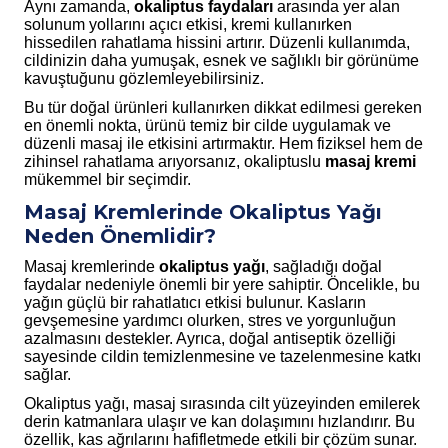
Aynı zamanda,
okaliptus faydaları
arasında yer alan
solunum yollarını açıcı etkisi, kremi kullanırken
hissedilen rahatlama hissini artırır. Düzenli kullanımda,
cildinizin daha yumuşak, esnek ve sağlıklı bir görünüme
kavuştuğunu gözlemleyebilirsiniz.
Bu tür doğal ürünleri kullanırken dikkat edilmesi gereken
en önemli nokta, ürünü temiz bir cilde uygulamak ve
düzenli masaj ile etkisini artırmaktır. Hem fiziksel hem de
zihinsel rahatlama arıyorsanız, okaliptuslu
masaj kremi
mükemmel bir seçimdir.
Masaj Kremlerinde Okaliptus Yağı
Neden Önemlidir?
Masaj kremlerinde
okaliptus yağı
, sağladığı doğal
faydalar nedeniyle önemli bir yere sahiptir. Öncelikle, bu
yağın güçlü bir rahatlatıcı etkisi bulunur. Kasların
gevşemesine yardımcı olurken, stres ve yorgunluğun
azalmasını destekler. Ayrıca, doğal antiseptik özelliği
sayesinde cildin temizlenmesine ve tazelenmesine katkı
sağlar.
Okaliptus yağı, masaj sırasında cilt yüzeyinden emilerek
derin katmanlara ulaşır ve kan dolaşımını hızlandırır. Bu
özellik, kas ağrılarını hafifletmede etkili bir çözüm sunar.