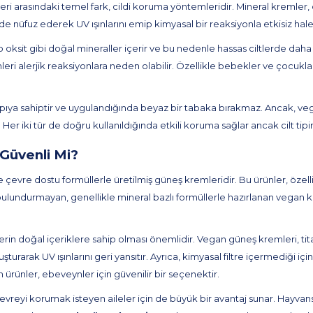
ri arasındaki temel fark, cildi koruma yöntemleridir. Mineral kremler, c
ilde nüfuz ederek UV ışınlarını emip kimyasal bir reaksiyonla etkisiz hale 
o oksit gibi doğal mineraller içerir ve bu nedenle hassas ciltlerde daha
eri alerjik reaksiyonlara neden olabilir. Özellikle bebekler ve çocukla
apıya sahiptir ve uygulandığında beyaz bir tabaka bırakmaz. Ancak, v
r. Her iki tür de doğru kullanıldığında etkili koruma sağlar ancak cilt t
Güvenli Mi?
 çevre dostu formüllerle üretilmiş güneş kremleridir. Bu ürünler, özellik
undurmayan, genellikle mineral bazlı formüllerle hazırlanan vegan kremle
nlerin doğal içeriklere sahip olması önemlidir. Vegan güneş kremleri, ti
şturarak UV ışınlarını geri yansıtır. Ayrıca, kimyasal filtre içermediği için
 ürünler, ebeveynler için güvenilir bir seçenektir.
vreyi korumak isteyen aileler için de büyük bir avantaj sunar. Hayvansa