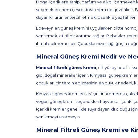
Doğal içeriklere sahip, parfüm ve alkol içermeyen kre
seçenekleri, hem çevre dostu hem de güvenlidir. Beb
dayanıklı ürünler tercih etmek, özellikle yaz tatilleri
Ebeveynler, güneş kremini uygularken ciltte homoje
yenilemek, etkili bir koruma sağlar. Bebekler, mü
ihmal edilmemelidir. Çocuklarınızın sağlığı için doğr
Mineral Güneş Kremi Nedir ve Ne
Mineral filtreli güneş kremi
, cilt yüzeyinde fiziks
gibi doğal mineraller içerir. Kimyasal güneş kremler
çocuklar için tercih edilmesinin en büyük nedeni, k
Kimyasal güneş kremleri UV ışınlarını emerek çalışı
vegan güneş kremi seçenekleri hayvansal içerik içer
içerikli kremler genellikle suya dayanıklı olduğu için
yenilemeyi unutmayın.
Mineral Filtreli Güneş Kremi ve K