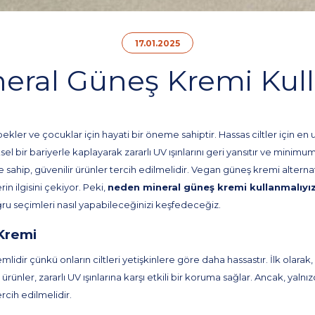
17.01.2025
eral Güneş Kremi Kull
kler ve çocuklar için hayati bir öneme sahiptir. Hassas ciltler için en 
ksel bir bariyerle kaplayarak zararlı UV ışınlarını geri yansıtır ve minim
 sahip, güvenilir ürünler tercih edilmelidir. Vegan güneş kremi altern
n ilgisini çekiyor. Peki,
neden mineral güneş kremi kullanmalıyı
ğru seçimleri nasıl yapabileceğinizi keşfedeceğiz.
 Kremi
lidir çünkü onların ciltleri yetişkinlere göre daha hassastır. İlk ola
nler, zararlı UV ışınlarına karşı etkili bir koruma sağlar. Ancak, yalnızca
rcih edilmelidir.