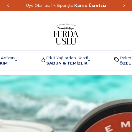
Üye Olanlara İlk Siparişte
Kargo Ücretsiz
 Artizan
Etkili Yağlardan Kastil
Paket
AKIM
SABUN & TEMİZLİK
ÖZEL 