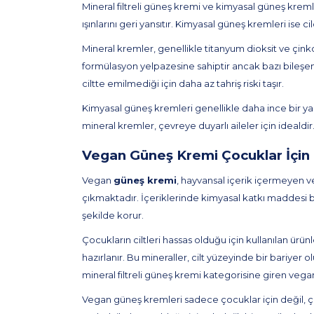
Mineral filtreli güneş kremi ve kimyasal güneş kremle
ışınlarını geri yansıtır. Kimyasal güneş kremleri ise c
Mineral kremler, genellikle titanyum dioksit ve çink
formülasyon yelpazesine sahiptir ancak bazı bileşenl
ciltte emilmediği için daha az tahriş riski taşır.
Kimyasal güneş kremleri genellikle daha ince bir y
mineral kremler, çevreye duyarlı aileler için idealdi
Vegan Güneş Kremi Çocuklar İçin 
Vegan
güneş kremi
, hayvansal içerik içermeyen ve
çıkmaktadır. İçeriklerinde kimyasal katkı maddesi bul
şekilde korur.
Çocukların ciltleri hassas olduğu için kullanılan ürü
hazırlanır. Bu mineraller, cilt yüzeyinde bir bariyer olu
mineral filtreli güneş kremi kategorisine giren vegan
Vegan güneş kremleri sadece çocuklar için değil, çe