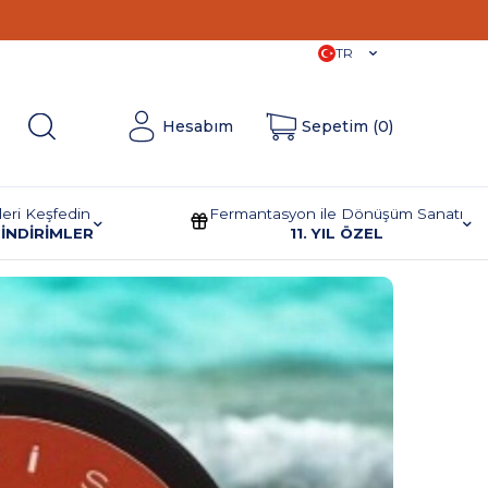
11. Yıla
Özel İndirimler!
TR
Hesabım
Sepetim (
0
)
leri Keşfedin
Fermantasyon ile Dönüşüm Sanatı
İNDİRİMLER
11. YIL ÖZEL