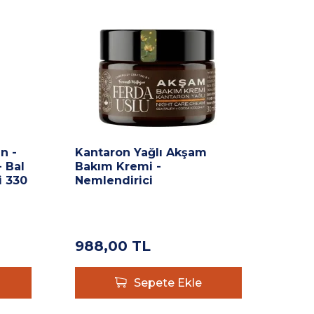
n -
Kantaron Yağlı Akşam
Panc
 Bal
Bakım Kremi -
Panc
i 330
Nemlendirici
Havu
İçec
988,00
TL
340
Sepete Ekle