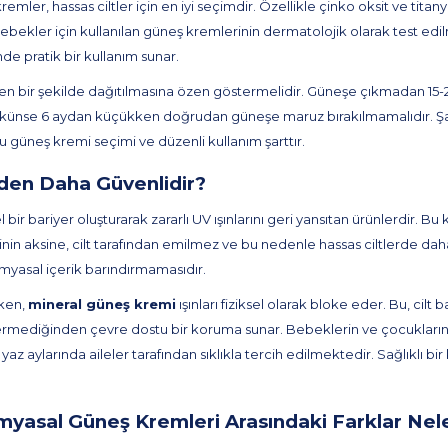
mler, hassas ciltler için en iyi seçimdir. Özellikle çinko oksit ve tita
ekler için kullanılan güneş kremlerinin dermatolojik olarak test edilm
nde pratik bir kullanım sunar.
n bir şekilde dağıtılmasına özen göstermelidir. Güneşe çıkmadan 15-2
mkünse 6 aydan küçükken doğrudan güneşe maruz bırakılmamalıdır. Şap
u güneş kremi seçimi ve düzenli kullanım şarttır.
den Daha Güvenlidir?
el bir bariyer oluşturarak zararlı UV ışınlarını geri yansıtan ürünlerdir. 
inin aksine, cilt tarafından emilmez ve bu nedenle hassas ciltlerde dah
imyasal içerik barındırmamasıdır.
rken,
mineral güneş kremi
ışınları fiziksel olarak bloke eder. Bu, cil
mediğinden çevre dostu bir koruma sunar. Bebeklerin ve çocukların has
 yaz aylarında aileler tarafından sıklıkla tercih edilmektedir. Sağlıklı b
imyasal Güneş Kremleri Arasındaki Farklar Nel