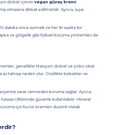
nyum dioksit içeren
vegan güneş kremi
iş olmasına dikkat edilmelidir. Ayrıca, suya
0 dakika önce sürmek ve her iki saatte bir
ka ve gölgelik gibi fiziksel koruma yöntemleri de
Bu kremler, genellikle titanyum dioksit ve çinko oksit
a az tahrişe neden olur. Özellikle bebekler ve
t bariyerine zarar vermeden koruma sağlar. Ayrıca,
sas ciltlerinde güvenle kullanılabilir. Mineral
ir koruma için bu tür kremleri düzenli olarak
erdir?