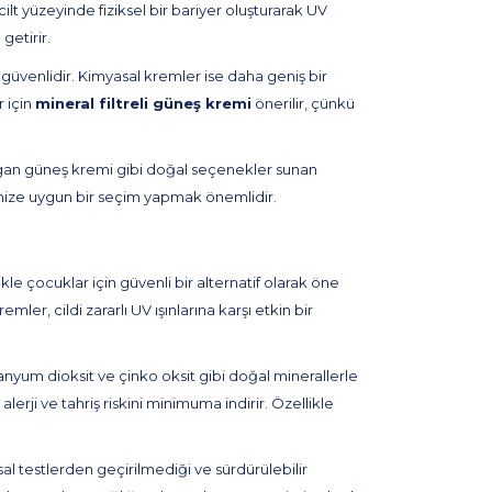
ilt yüzeyinde fiziksel bir bariyer oluşturarak UV
getirir.
 güvenlidir. Kimyasal kremler ise daha geniş bir
r için
mineral filtreli güneş kremi
önerilir, çünkü
egan güneş kremi gibi doğal seçenekler sunan
ipinize uygun bir seçim yapmak önemlidir.
le çocuklar için güvenli bir alternatif olarak öne
r, cildi zararlı UV ışınlarına karşı etkin bir
tanyum dioksit ve çinko oksit gibi doğal minerallerle
 alerji ve tahriş riskini minimuma indirir. Özellikle
l testlerden geçirilmediği ve sürdürülebilir