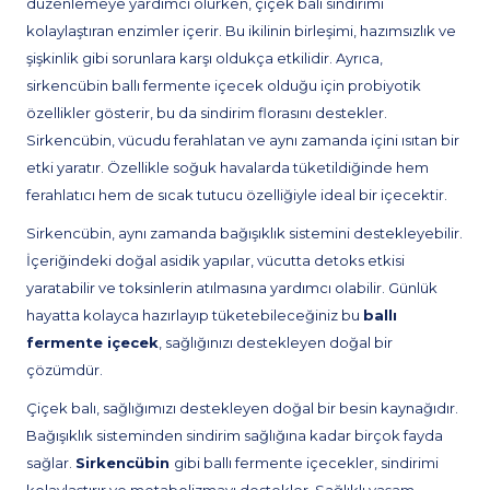
düzenlemeye yardımcı olurken, çiçek balı sindirimi
kolaylaştıran enzimler içerir. Bu ikilinin birleşimi, hazımsızlık ve
şişkinlik gibi sorunlara karşı oldukça etkilidir. Ayrıca,
sirkencübin ballı fermente içecek olduğu için probiyotik
özellikler gösterir, bu da sindirim florasını destekler.
Sirkencübin, vücudu ferahlatan ve aynı zamanda içini ısıtan bir
etki yaratır. Özellikle soğuk havalarda tüketildiğinde hem
ferahlatıcı hem de sıcak tutucu özelliğiyle ideal bir içecektir.
Sirkencübin, aynı zamanda bağışıklık sistemini destekleyebilir.
İçeriğindeki doğal asidik yapılar, vücutta detoks etkisi
yaratabilir ve toksinlerin atılmasına yardımcı olabilir. Günlük
hayatta kolayca hazırlayıp tüketebileceğiniz bu
ballı
fermente içecek
, sağlığınızı destekleyen doğal bir
çözümdür.
Çiçek balı, sağlığımızı destekleyen doğal bir besin kaynağıdır.
Bağışıklık sisteminden sindirim sağlığına kadar birçok fayda
sağlar.
Sirkencübin
gibi ballı fermente içecekler, sindirimi