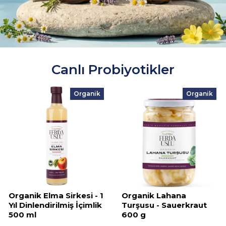
Canlı Probiyotikler
Organik
Organik
Organik Elma Sirkesi - 1
Organik Lahana
Yıl Dinlendirilmiş İçimlik
Turşusu - Sauerkraut
500 ml
600 g